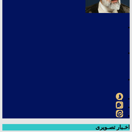
اخـبار تصـویری