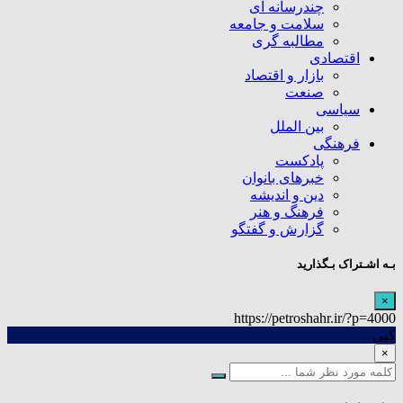
چندرسانه ای
سلامت و جامعه
مطالبه گری
اقتصادی
بازار و اقتصاد
صنعت
سیاسی
بین الملل
فرهنگی
پادکست
خبرهای بانوان
دین و اندیشه
فرهنگ و هنر
گزارش و گفتگو
بـه اشـتراک بـگذارید
×
https://petroshahr.ir/?p=4000
کپی
×