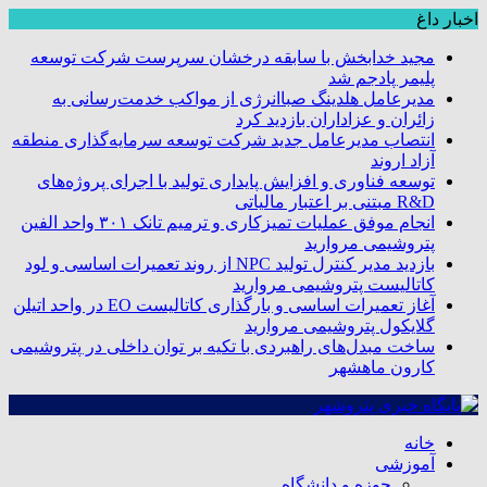
اخبار داغ
مجید خدابخش با سابقه درخشان سرپرست شرکت توسعه
پلیمر پادجم شد
مدیرعامل هلدینگ صباانرژی از مواکب خدمت‌رسانی به
زائران و عزاداران بازدید کرد
انتصاب مدیرعامل جدید شرکت توسعه سرمایه‌گذاری منطقه
آزاد اروند
توسعه فناوری و افزایش پایداری تولید با اجرای پروژه‌های
R&D مبتنی بر اعتبار مالیاتی
انجام موفق عملیات تمیزکاری و ترمیم تانک ۳۰۱ واحد الفین
پتروشیمی مروارید
بازدید مدیر کنترل تولید NPC از روند تعمیرات اساسی و لود
کاتالیست پتروشیمی مروارید
آغاز تعمیرات اساسی و بارگذاری کاتالیست EO در واحد اتیلن
گلایکول پتروشیمی مروارید
ساخت مبدل‌های راهبردی با تکیه بر توان داخلی در پتروشیمی
کارون ماهشهر
خانه
آموزشی
حوزه و دانشگاه