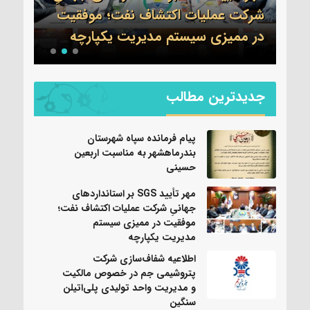
شرکت عملیات اکتشاف نفت؛ موفقیت
جم 
نی
در ممیزی سیستم مدیریت یکپارچه
واحد
جدیدترین مطالب
پیام فرمانده سپاه شهرستان
بندرماهشهر به مناسبت اربعین
حسینی
مهر تأیید SGS بر استانداردهای
جهانیِ شرکت عملیات اکتشاف نفت؛
موفقیت در ممیزی سیستم
مدیریت یکپارچه
اطلاعیه شفاف‌سازی شرکت
پتروشیمی جم در خصوص مالکیت
و مدیریت واحد تولیدی پلی‌اتیلن
سنگین