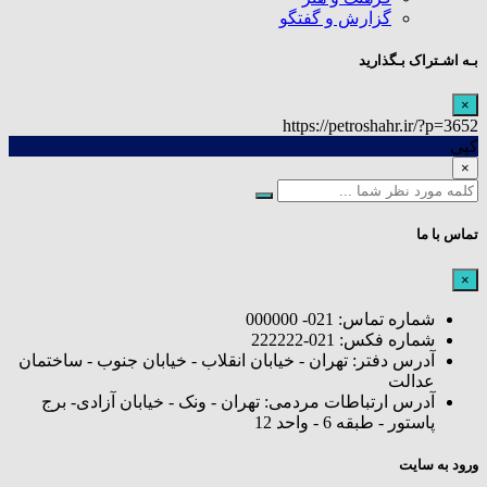
گزارش و گفتگو
بـه اشـتراک بـگذارید
×
https://petroshahr.ir/?p=3652
کپی
×
تماس با ما
×
شماره تماس: 021- 000000
شماره فکس: 021-222222
آدرس دفتر: تهران - خیابان انقلاب - خیابان جنوب - ساختمان
عدالت
آدرس ارتباطات مردمی: تهران - ونک - خیابان آزادی- برج
پاستور - طبقه 6 - واحد 12
ورود به سایت