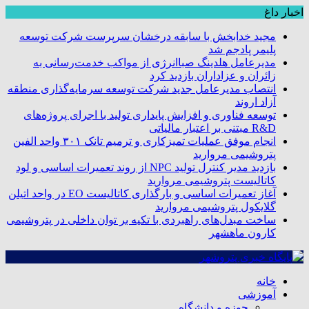
اخبار داغ
مجید خدابخش با سابقه درخشان سرپرست شرکت توسعه
پلیمر پادجم شد
مدیرعامل هلدینگ صباانرژی از مواکب خدمت‌رسانی به
زائران و عزاداران بازدید کرد
انتصاب مدیرعامل جدید شرکت توسعه سرمایه‌گذاری منطقه
آزاد اروند
توسعه فناوری و افزایش پایداری تولید با اجرای پروژه‌های
R&D مبتنی بر اعتبار مالیاتی
انجام موفق عملیات تمیزکاری و ترمیم تانک ۳۰۱ واحد الفین
پتروشیمی مروارید
بازدید مدیر کنترل تولید NPC از روند تعمیرات اساسی و لود
کاتالیست پتروشیمی مروارید
آغاز تعمیرات اساسی و بارگذاری کاتالیست EO در واحد اتیلن
گلایکول پتروشیمی مروارید
ساخت مبدل‌های راهبردی با تکیه بر توان داخلی در پتروشیمی
کارون ماهشهر
خانه
آموزشی
حوزه و دانشگاه