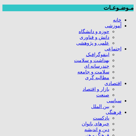
مـوضـوعـات
خانه
آموزشی
حوزه و دانشگاه
دانش و فناوری
علمی و پژوهشی
اجتماعی
اینفوگرافیک
بهداشت و سلامت
چندرسانه ای
سلامت و جامعه
مطالبه گری
اقتصادی
بازار و اقتصاد
صنعت
سیاسی
بین الملل
فرهنگی
پادکست
خبرهای بانوان
دین و اندیشه
فرهنگ و هنر