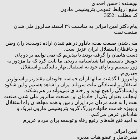
نویسنده :
حسن احمدی
منبع :
روابط عمومی پتروشیمی مادون
کد مطلب : 3652
پیام دکتر امین امرائی به مناسبت ۲۹ اسفند سالروز ملی شدن
صنعت نفت
ملی شدن صنعت نفت، یادآور در هم تنیدن‌ اراده‌ دوست‌داران وطن
و حافظان استقلال ایران عزیز است.
دست هایمان را گرفته بودند تا بپذیریم که نمی توانیم بر دو پای
خویش بایستیم، اما شناسنامه تاریخی ما ثابت کرد که ما مزدور به
زور نیستیم و با پای خود به استقبال بهار بالندگی و استقلال
می‌رویم.
و امروز با گذشت سالها از آن حماسه جاویدان مقتدرتر و استوارتر
استقلال و ایستادگی ملت سربلند ایران را شاهد هستیم و این شکوه
و ایستادگی را هیچ تهدید و رخنه‌ای نمی‌تواند در هم بشکند.
اینجانب بعنوان یکی از خادمان این صنعت سالروز ملی شدن صنعت
نفت را به همه مردان مرد ایران زمین و همه مجاهدان راه استقلال
و بویژه خدمت خانواده بزرگ گروه پتروشیمی مارون تبریک و
شاد‌باش عرض می‌کنم.
به امید فتح قله‌های رفیع رفاه و توسعه برای مردم عزیزم
امین امرائی
مدیرعامل و عضو هیات مدیره