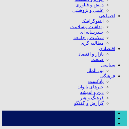
دانش و فناوری
علمی و پژوهشی
اجتماعی
اینفوگرافیک
بهداشت و سلامت
چندرسانه ای
سلامت و جامعه
مطالبه گری
اقتصادی
بازار و اقتصاد
صنعت
سیاسی
بین الملل
فرهنگی
پادکست
خبرهای بانوان
دین و اندیشه
فرهنگ و هنر
گزارش و گفتگو