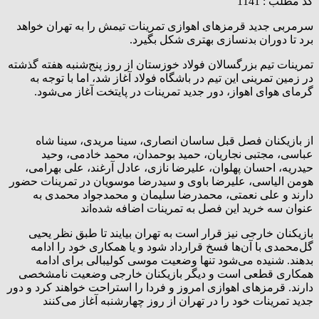
کد مطلب : 1141
سرمربی جدید قرمزهای اهوازی تمرینات تیمش را به تهران خواهد
برد تا دوران بدنسازی بهتری شکل بگیرد.
تمرینات تیم بزرگسالان فولاد خوزستان از روز پنج‌شنبه هفته گذشته
در زمین تمرینی این تیم در باشگاه فولاد آغاز شد، اما با توجه به
گرمای هوای اهواز، دور جدید تمرینات در پایتخت آغاز می‌شود.
از بازیکنان فصل قبل ساسان انصاری، سینا مریدی، سینا شاه
عباسی، مجتبی نجاریان، حمید بوحمدان، محمد خادمی، وحید
حیدریه، احسان پهلوان، علیرضا نازی، عادل آرغند، علی بهرامی،
هومن الیاسی، علیرضا باوی و سیدرضا موسویان در تمرینات حضور
دارند و علی نعمتی، محمدرضا سلیمان و محمدجواد محمدی به
عنوان سه خرید این فصل به تمرینات اضافه شده‌اند
بازیکنان خارجی نیز قرار است به تهران بیایند تا طبق نظر یحیی
گل‌محمدی با آن‌ها فسخ قرارداد شود و یا همکاری خود را ادامه
بدهند. شنیده می‌شود تنها وضعیت موسی کولیبالی برای ادامه
همکاری قطعی است و دیگر بازیکنان خارجی وضعیت نامشخصی
دارند. قرمزهای اهوازی امروز و فردا را استراحت خواهند کرد و دور
جدید تمرینات خود را در تهران از روز چهارشنبه آغاز می‌کنند