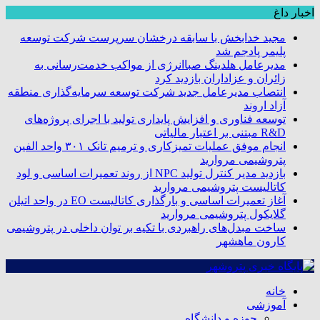
اخبار داغ
مجید خدابخش با سابقه درخشان سرپرست شرکت توسعه
پلیمر پادجم شد
مدیرعامل هلدینگ صباانرژی از مواکب خدمت‌رسانی به
زائران و عزاداران بازدید کرد
انتصاب مدیرعامل جدید شرکت توسعه سرمایه‌گذاری منطقه
آزاد اروند
توسعه فناوری و افزایش پایداری تولید با اجرای پروژه‌های
R&D مبتنی بر اعتبار مالیاتی
انجام موفق عملیات تمیزکاری و ترمیم تانک ۳۰۱ واحد الفین
پتروشیمی مروارید
بازدید مدیر کنترل تولید NPC از روند تعمیرات اساسی و لود
کاتالیست پتروشیمی مروارید
آغاز تعمیرات اساسی و بارگذاری کاتالیست EO در واحد اتیلن
گلایکول پتروشیمی مروارید
ساخت مبدل‌های راهبردی با تکیه بر توان داخلی در پتروشیمی
کارون ماهشهر
خانه
آموزشی
حوزه و دانشگاه