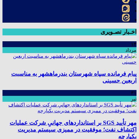
اخـبار تصـویری
۱۳
مرداد
پیام فرمانده سپاه شهرستان بندرماهشهر به مناسبت
اربعین حسینی
۳۱
تیر
مهر تأیید SGS بر استانداردهای جهانیِ شرکت عملیات
اکتشاف نفت؛ موفقیت در ممیزی سیستم مدیریت
یکپارچه