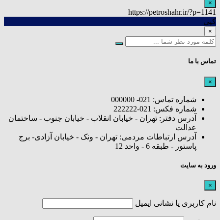
×
https://petroshahr.ir/?p=1141
کپی
×
تماس با ما
×
شماره تماس: 021- 000000
شماره فکس: 021-222222
آدرس دفتر: تهران - خیابان انقلاب - خیابان جنوب - ساختمان
عدالت
آدرس ارتباطات مردمی: تهران - ونک - خیابان آزادی- برج
پاستور - طبقه 6 - واحد 12
ورود به سایت
×
نام کاربری یا نشانی ایمیل