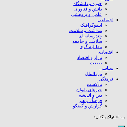
حوزه و دانشگاه
دانش و فناوری
علمی و پژوهشی
اجتماعی
اینفوگرافیک
بهداشت و سلامت
چندرسانه ای
سلامت و جامعه
مطالبه گری
اقتصادی
بازار و اقتصاد
صنعت
سیاسی
بین الملل
فرهنگی
پادکست
خبرهای بانوان
دین و اندیشه
فرهنگ و هنر
گزارش و گفتگو
بـه اشـتراک بـگذارید