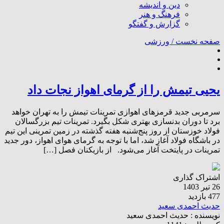
دین و اندیشه
فرهنگ و هنر
گزارش و گفتگو
صفحه نخست /
ورزشی
یحیی تیمش را از گرمای اهواز نجات داد
سرمربی جدید قرمزهای اهوازی تمرینات تیمش را به تهران خواهد
برد تا دوران بدنسازی بهتری شکل بگیرد. تمرینات تیم بزرگسالان
فولاد خوزستان از روز پنج‌شنبه هفته گذشته در زمین تمرینی این تیم
در باشگاه فولاد آغاز شد، اما با توجه به گرمای هوای اهواز، دور جدید
تمرینات در پایتخت آغاز می‌شود. از بازیکنان فصل […]
اشتراک گذاری
26 تیر 1403
477 بازدید
حدیث احمدی سعید
نویسنده :
حدیث احمدی سعید