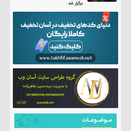
برگزار شد
مـوضـوعـات