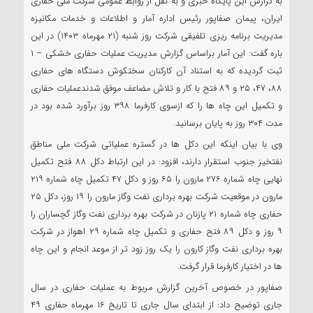
به گزارش این پایگاه خبری و به نقل از روابط عمومی شرکت ملی حفاری
ایران، پیمان صفاپور رئیس اداره آمار و اطلاعات و خدمات مکانیزه
مدیریت برنامه ریزی تلفیقی شرکت روز شنبه (۲۱ مهرماه ۱۴۰۳) در این
باره گفت: این آمار براساس گزارش مدیریت عملیات حفاری خشکی – ۱
ثبت گردیده که به استناد آن کارکنان سختکوش دستگاه های حفاری
۸۸، ۴۷، ۲۵ و ۸۹ فتح با کار و تلاش مضاعف موفق شدندعملیات حفاری
و تکمیل این چاه ها را که ازسوی کارفرما ۳۹۸ روز برآورد شده بود در
مدت ۳۰۴ روز به پایان برسانید.
وی با بیان اینکه این دکل ها در گستره عملیاتی شرکت ملی مناطق
نفتخیز جنوب استقرار دارند، افزود: در این ارتباط دکل ۸۸ فتح تکمیل
نهایی چاه شماره ۲۷۶ مارون را ۶۵ روز و دکل ۴۷ تکمیل چاه شماره ۲۱۹
مارون در موقعیت شرکت بهره برداری نفت وگاز مارون را ۱۹ روز، دکل ۲۵
حفاری چاه شماره ۲۱ پازنان در شرکت بهره برداری نفت وگاز گچساران را
۹ روز و دکل ۸۹ فتح حفاری و تکمیل چاه شماره ۲۹ اهواز در شرکت
بهره برداری نفت وگاز کارون را یک روز زود تر از موعد انجام و این چاه
ها در اختیار کارفرما قرار گرفت.
صفاپور در خصوص آخرین گزارش مربوط به عملیات حفاری در سال
جاری توضیح داد: از ابتدای سال جاری تا تاریخ ۱۶ مهرماه حفاری ۴۹