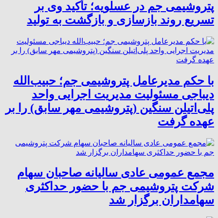
پتروشیمی جم در عسلویه؛ تأکید وی بر
تسریع روند بازسازی و بازگشت به تولید
با حکم مدیرعامل پتروشیمی جم؛ حبیب‌الله
دیباجی مسئولیت مدیریت اجرایی واحد
پلی‌اتیلن سنگین (پتروشیمی مهر سابق) را بر
عهده گرفت
مجمع عمومی عادی سالیانه صاحبان سهام
شرکت پتروشیمی جم با حضور حداکثری
سهامداران برگزار شد