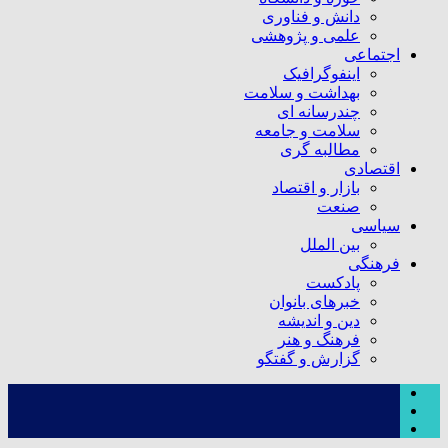
دانش و فناوری
علمی و پژوهشی
اجتماعی
اینفوگرافیک
بهداشت و سلامت
چندرسانه ای
سلامت و جامعه
مطالبه گری
اقتصادی
بازار و اقتصاد
صنعت
سیاسی
بین الملل
فرهنگی
پادکست
خبرهای بانوان
دین و اندیشه
فرهنگ و هنر
گزارش و گفتگو