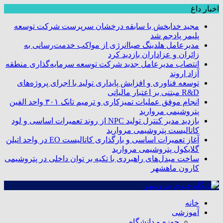
اخبار داغ
مجید خدابخش با سابقه درخشان سرپرست شرکت توسعه
پلیمر پادجم شد
مدیرعامل هلدینگ صباانرژی از مواکب خدمت‌رسانی به
زائران و عزاداران بازدید کرد
انتصاب مدیرعامل جدید شرکت توسعه سرمایه‌گذاری منطقه
آزاد اروند
توسعه فناوری و افزایش پایداری تولید با اجرای پروژه‌های
R&D مبتنی بر اعتبار مالیاتی
انجام موفق عملیات تمیزکاری و ترمیم تانک ۳۰۱ واحد الفین
پتروشیمی مروارید
بازدید مدیر کنترل تولید NPC از روند تعمیرات اساسی و لود
کاتالیست پتروشیمی مروارید
آغاز تعمیرات اساسی و بارگذاری کاتالیست EO در واحد اتیلن
گلایکول پتروشیمی مروارید
ساخت مبدل‌های راهبردی با تکیه بر توان داخلی در پتروشیمی
کارون ماهشهر
خانه
آموزشی
حوزه و دانشگاه