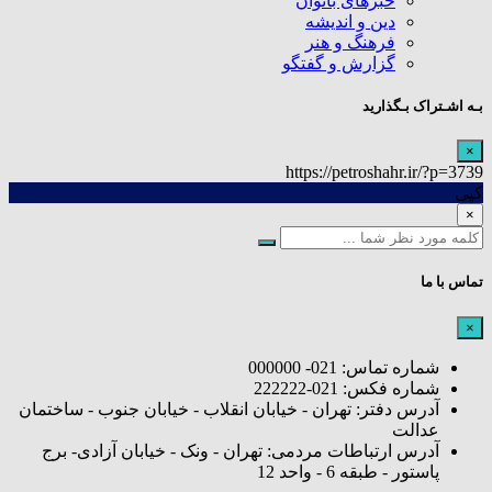
خبرهای بانوان
دین و اندیشه
فرهنگ و هنر
گزارش و گفتگو
بـه اشـتراک بـگذارید
×
https://petroshahr.ir/?p=3739
کپی
×
تماس با ما
×
شماره تماس: 021- 000000
شماره فکس: 021-222222
آدرس دفتر: تهران - خیابان انقلاب - خیابان جنوب - ساختمان
عدالت
آدرس ارتباطات مردمی: تهران - ونک - خیابان آزادی- برج
پاستور - طبقه 6 - واحد 12