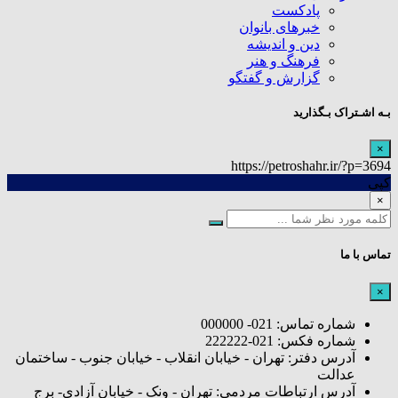
پادکست
خبرهای بانوان
دین و اندیشه
فرهنگ و هنر
گزارش و گفتگو
بـه اشـتراک بـگذارید
×
https://petroshahr.ir/?p=3694
کپی
×
تماس با ما
×
شماره تماس: 021- 000000
شماره فکس: 021-222222
آدرس دفتر: تهران - خیابان انقلاب - خیابان جنوب - ساختمان
عدالت
آدرس ارتباطات مردمی: تهران - ونک - خیابان آزادی- برج