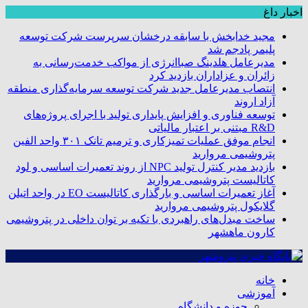
اخبار داغ
مجید خدابخش با سابقه درخشان سرپرست شرکت توسعه
پلیمر پادجم شد
مدیرعامل هلدینگ صباانرژی از مواکب خدمت‌رسانی به
زائران و عزاداران بازدید کرد
انتصاب مدیرعامل جدید شرکت توسعه سرمایه‌گذاری منطقه
آزاد اروند
توسعه فناوری و افزایش پایداری تولید با اجرای پروژه‌های
R&D مبتنی بر اعتبار مالیاتی
انجام موفق عملیات تمیزکاری و ترمیم تانک ۳۰۱ واحد الفین
پتروشیمی مروارید
بازدید مدیر کنترل تولید NPC از روند تعمیرات اساسی و لود
کاتالیست پتروشیمی مروارید
آغاز تعمیرات اساسی و بارگذاری کاتالیست EO در واحد اتیلن
گلایکول پتروشیمی مروارید
ساخت مبدل‌های راهبردی با تکیه بر توان داخلی در پتروشیمی
کارون ماهشهر
خانه
آموزشی
حوزه و دانشگاه