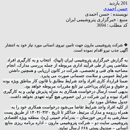
201 بازدید
حسن احمدی
نویسنده :
حسن احمدی
منبع :
خبرگزاری پتروشیمی‌ ایران
کد مطلب : 3694
🔶️ شرکت پتروشیمی مارون جهت تامین نیروی انسانی مورد نیاز خود به انتشار
آگهی جذب نیرو اقدام نموده است.
به گزارش خبرگزاری پتروشیمی‌ ایران (ایپنا)، انتخاب و به کارگیری افراد
متقاضی پس از طی فرآیند اداری مربوطه از جمله بررسی مدارک، انجام
مصاحبه های فنی و تخصصی، شرکت در کانون ارزیابی و همچنین داشتن
شرایط عمومی و سلامت جسمانی صورت می پذیرد.
ضمنا قرارداد کاری افراد واجد شرایط مطابق با قانون کار مناطق ویژه بوده
و حقوق و مزایای پرداختی نیز تابع مقررات مربوطه خواهد بود.
بدیهی است ارسال درخواست همکاری به منزله پذیرش نهایی و به کارگیری
افراد نبوده و این شرکت در این خصوص هیچ گونه تعهدی نخواهد داشت.
جدول مشاغل مورد نیاز
از کلیه افراد واجد شرایط تقاضا می‌شود درخواست همکاری خود را به
همراه رزومه و مدارک مرتبط، حداکثر تا تاریخ ۱۴۰۴/۰۳/۲۰ از طریق پست
سفارشی به آدرس خوزستان – بندرامام خمینی (ره)- منطقه ویژه اقتصادی
پتروشیمی سایت دو – شرکت پتروشیمی مارون – اداره برنامه ریزی منابع
انسانی – صندوق پستی ۶۶۸ ارسال نمایند.