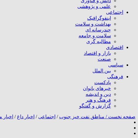
دانش و فناوری
علمی و پژوهشی
اجتماعی
اینفوگرافیک
بهداشت و سلامت
چندرسانه ای
سلامت و جامعه
مطالبه گری
اقتصادی
بازار و اقتصاد
صنعت
سیاسی
بین الملل
فرهنگی
پادکست
خبرهای بانوان
دین و اندیشه
فرهنگ و هنر
گزارش و گفتگو
صفحه نخست /
مناطق نفت خیز جنوب
/
اجتماعی
/
اخبار داغ
/
اخبار م