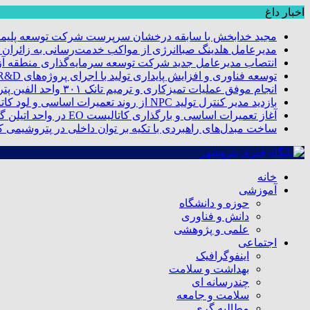
اخبار داغ
مجید خدابخش با سابقه درخشان سرپرست شرکت توسعه پلیمر
مدیرعامل هلدینگ صباانرژی از مواکب خدمت‌رسانی به زائران و 
انتصاب مدیرعامل جدید شرکت توسعه سرمایه‌گذاری منطقه آزا
توسعه فناوری و افزایش پایداری تولید با اجرای پروژه‌های R&D مبتنی بر اعتبار مالیاتی
انجام موفق عملیات تمیزکاری و ترمیم تانک ۳۰۱ واحد الفین پتروشیمی مروارید
بازدید مدیر کنترل تولید NPC از روند تعمیرات اساسی و لود کاتالیست پتروشیمی مروارید
آغاز تعمیرات اساسی و بارگذاری کاتالیست EO در واحد اتیلن گلایکول پتروشیمی مروارید
ساخت مبدل‌های راهبردی با تکیه بر توان داخلی در پتروشیمی 
خانه
آموزشی
حوزه و دانشگاه
دانش و فناوری
علمی و پژوهشی
اجتماعی
اینفوگرافیک
بهداشت و سلامت
چندرسانه ای
سلامت و جامعه
مطالبه گری