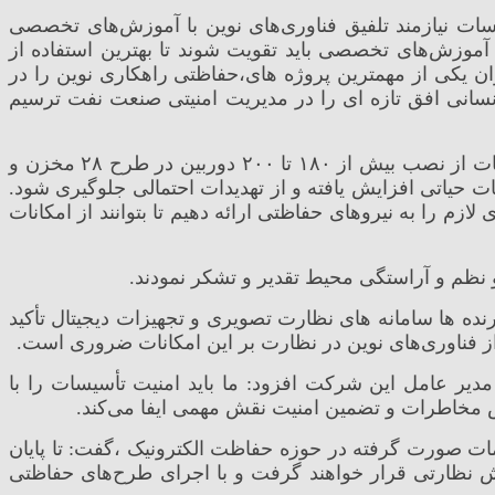
 نیازمند تلفیق فناوری‌های نوین با آموزش‌های تخصصی
موزش‌های تخصصی باید تقویت شوند تا بهترین استفاده از
ت گیرد و در همین راستا افتتاح ساختمان سیستم حفاظت الکترونیک مجموعه صنعتی شماره ۴ به عنوان یکی از مهمترین پروژه های،حفاظتی راهکاری نوین را در
نسانی افق تازه ای را در مدیریت امنیتی صنعت نفت ترسیم
مدیر عامل شرکت بهره برداری نفت و گاز کارون با اشاره به تلاشهای این شرکت در تقویت نظارت الکترونیکی بر تأسیسات از نصب بیش از ۱۸۰ تا ۲۰۰ دوربین در طرح ۲۸ مخزن و
ات حیاتی افزایش یافته و از تهدیدات احتمالی جلوگیری شود.
م را به نیروهای حفاظتی ارائه دهیم تا بتوانند از امکانات
نظم و آراستگی محیط تقدیر و تشکر نمودند.
ه ها سامانه های نظارت تصویری و تجهیزات دیجیتال تأکید
ز فناوری‌های نوین در نظارت بر این امکانات ضروری است.
ر عامل این شرکت افزود: ما باید امنیت تأسیسات را با
هش مخاطرات و تضمین امنیت نقش مهمی ایفا می‌کند.
ات صورت گرفته در حوزه حفاظت الکترونیک ،گفت: تا پایان
نظارتی قرار خواهند گرفت و با اجرای طرح‌های حفاظتی