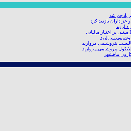
 پادجم شد
عزاداران بازدید کرد
د اروند
کارون ماهشهر