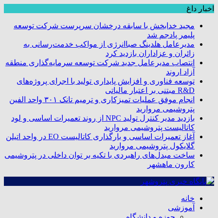
اخبار داغ
مجید خدابخش با سابقه درخشان سرپرست شرکت توسعه
پلیمر پادجم شد
مدیرعامل هلدینگ صباانرژی از مواکب خدمت‌رسانی به
زائران و عزاداران بازدید کرد
انتصاب مدیرعامل جدید شرکت توسعه سرمایه‌گذاری منطقه
آزاد اروند
توسعه فناوری و افزایش پایداری تولید با اجرای پروژه‌های
R&D مبتنی بر اعتبار مالیاتی
انجام موفق عملیات تمیزکاری و ترمیم تانک ۳۰۱ واحد الفین
پتروشیمی مروارید
بازدید مدیر کنترل تولید NPC از روند تعمیرات اساسی و لود
کاتالیست پتروشیمی مروارید
آغاز تعمیرات اساسی و بارگذاری کاتالیست EO در واحد اتیلن
گلایکول پتروشیمی مروارید
ساخت مبدل‌های راهبردی با تکیه بر توان داخلی در پتروشیمی
کارون ماهشهر
خانه
آموزشی
حوزه و دانشگاه