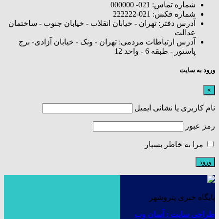
شماره تماس: 021- 000000
شماره فکس: 021-222222
آدرس دفتر: تهران - خیابان انقلاب - خیابان جنوب - ساختمان
عدالت
آدرس ارتباطات مردمی: تهران - ونک - خیابان آزادی- برج
پاستور - طبقه 6 - واحد 12
ورود به سایت
×
نام کاربری یا نشانی ایمیل
رمز عبور
مرا به خاطر بسپار
پایگاه خبری پتروشهر
طراحی سایت : آسان وب