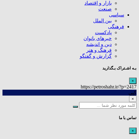
بازار و اقتصاد
صنعت
سیاسی
بین الملل
فرهنگی
پادکست
خبرهای بانوان
دین و اندیشه
فرهنگ و هنر
گزارش و گفتگو
بـه اشـتراک بـگذارید
×
https://petroshahr.ir/?p=2417
کپی
×
تماس با ما
×