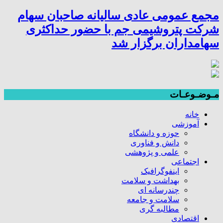
مجمع عمومی عادی سالیانه صاحبان سهام
شرکت پتروشیمی جم با حضور حداکثری
سهامداران برگزار شد
مـوضـوعـات
خانه
آموزشی
حوزه و دانشگاه
دانش و فناوری
علمی و پژوهشی
اجتماعی
اینفوگرافیک
بهداشت و سلامت
چندرسانه ای
سلامت و جامعه
مطالبه گری
اقتصادی