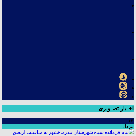
اخـبار تصـویری
۱۳
مرداد