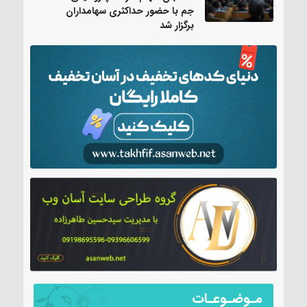
جم با حضور حداکثری سهامداران
برگزار شد
مـوضـوعـات