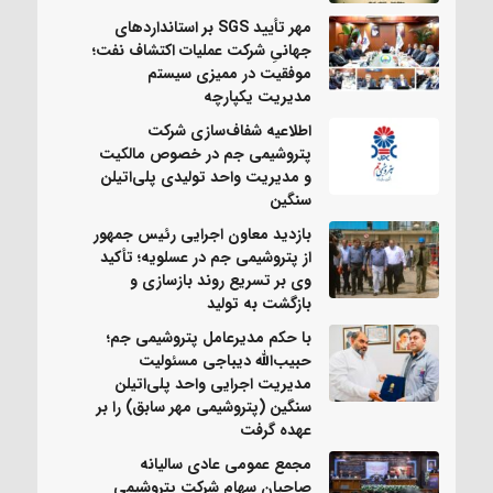
مهر تأیید SGS بر استانداردهای
جهانیِ شرکت عملیات اکتشاف نفت؛
موفقیت در ممیزی سیستم
مدیریت یکپارچه
اطلاعیه شفاف‌سازی شرکت
پتروشیمی جم در خصوص مالکیت
و مدیریت واحد تولیدی پلی‌اتیلن
سنگین
بازدید معاون اجرایی رئیس جمهور
از پتروشیمی جم در عسلویه؛ تأکید
وی بر تسریع روند بازسازی و
بازگشت به تولید
با حکم مدیرعامل پتروشیمی جم؛
حبیب‌الله دیباجی مسئولیت
مدیریت اجرایی واحد پلی‌اتیلن
سنگین (پتروشیمی مهر سابق) را بر
عهده گرفت
مجمع عمومی عادی سالیانه
صاحبان سهام شرکت پتروشیمی