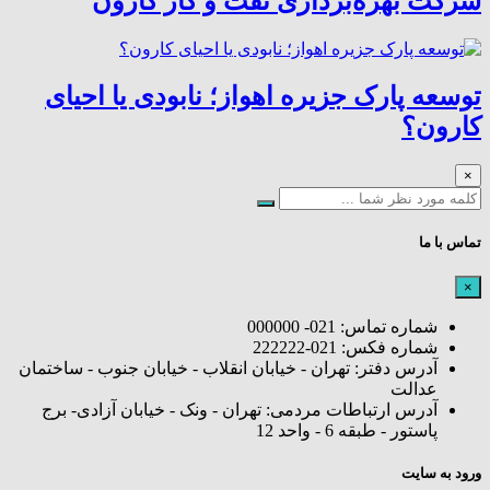
شرکت بهره‌برداری نفت و گاز کارون
توسعه پارک جزیره اهواز؛ نابودی یا احیای
کارون؟
×
تماس با ما
×
شماره تماس: 021- 000000
شماره فکس: 021-222222
آدرس دفتر: تهران - خیابان انقلاب - خیابان جنوب - ساختمان
عدالت
آدرس ارتباطات مردمی: تهران - ونک - خیابان آزادی- برج
پاستور - طبقه 6 - واحد 12
ورود به سایت