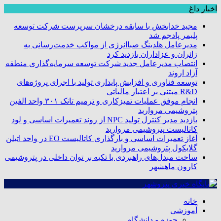
اخبار داغ
مجید خدابخش با سابقه درخشان سرپرست شرکت توسعه
پلیمر پادجم شد
مدیرعامل هلدینگ صباانرژی از مواکب خدمت‌رسانی به
زائران و عزاداران بازدید کرد
انتصاب مدیرعامل جدید شرکت توسعه سرمایه‌گذاری منطقه
آزاد اروند
توسعه فناوری و افزایش پایداری تولید با اجرای پروژه‌های
R&D مبتنی بر اعتبار مالیاتی
انجام موفق عملیات تمیزکاری و ترمیم تانک ۳۰۱ واحد الفین
پتروشیمی مروارید
بازدید مدیر کنترل تولید NPC از روند تعمیرات اساسی و لود
کاتالیست پتروشیمی مروارید
آغاز تعمیرات اساسی و بارگذاری کاتالیست EO در واحد اتیلن
گلایکول پتروشیمی مروارید
ساخت مبدل‌های راهبردی با تکیه بر توان داخلی در پتروشیمی
کارون ماهشهر
خانه
آموزشی
حوزه و دانشگاه