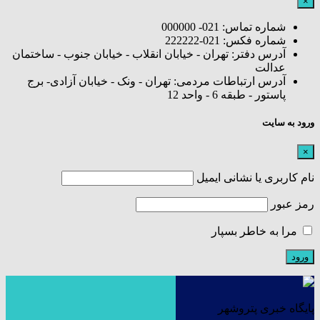
×
شماره تماس: 021- 000000
شماره فکس: 021-222222
آدرس دفتر: تهران - خیابان انقلاب - خیابان جنوب - ساختمان
عدالت
آدرس ارتباطات مردمی: تهران - ونک - خیابان آزادی- برج
پاستور - طبقه 6 - واحد 12
ورود به سایت
×
نام کاربری یا نشانی ایمیل
رمز عبور
مرا به خاطر بسپار
پایگاه خبری پتروشهر