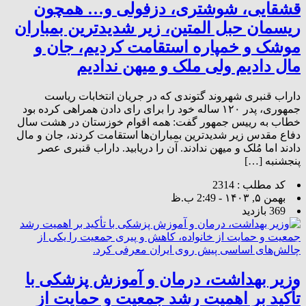
قشقایی، شوشتری، دزفولی و… همچون
ریسمان حبل المتین، زیر شدیدترین بمباران
موشک و خمپاره استقامت کردیم، جان و
مال دادیم ولی ملک و میهن ندادیم
داراب قنبری شهروند گتوندی که در جریان انتخابات ریاست
جمهوری، پدر ۱۲۰ ساله خود را برای رای دادن همراهی کرده بود
خطاب به رییس جمهور گفت: همه اقوام خوزستان در هشت سال
دفاع مقدس زیر شدیدترین بمباران‌‎ها استقامت کردند، جان و مال
دادند اما مُلک و میهن ندادند. آن را دریابید. داراب قنبری عصر
پنجشنبه […]
کد مطلب : 2314
بهمن ۵, ۱۴۰۳ - 2:49 ب.ظ
369 بازدید
وزیر بهداشت، درمان و آموزش پزشکی با
تأکید بر اهمیت رشد جمعیت و حمایت از