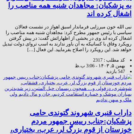
به پزشکیان: مجاهدان شنبه همه مناصب را
اشغال کرده اند
نبی الله خون میرزایی فرماندار اسبق اهواز در نشست فعالان
سیاسی با رئیس جمهور مطرح کرد: مجاهدان شنبه همه مناصب را
اشغال کرده اند وی در بخشی از اظهاراتش گفت: در پیش گرفتن
رویکرد وفاق با کسانیکه به آن باور ندارند به اسب تروای دولت تبدیل
خواهد شد. این رویکرد را اصلاح بفرمایید. این فعال […]
کد مطلب : 2317
بهمن ۵, ۱۴۰۳ - 3:06 ب.ظ
547 بازدید
داراب قنبری شهروند گتوندی حامی
پزشکیان:جناب رییس جمهور مردم
خوزستان از قوم بزرگ لر، عرب، بختیاری،