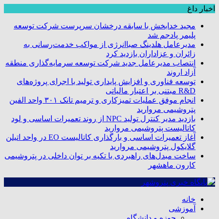
اخبار داغ
مجید خدابخش با سابقه درخشان سرپرست شرکت توسعه
پلیمر پادجم شد
مدیرعامل هلدینگ صباانرژی از مواکب خدمت‌رسانی به
زائران و عزاداران بازدید کرد
انتصاب مدیرعامل جدید شرکت توسعه سرمایه‌گذاری منطقه
آزاد اروند
توسعه فناوری و افزایش پایداری تولید با اجرای پروژه‌های
R&D مبتنی بر اعتبار مالیاتی
انجام موفق عملیات تمیزکاری و ترمیم تانک ۳۰۱ واحد الفین
پتروشیمی مروارید
بازدید مدیر کنترل تولید NPC از روند تعمیرات اساسی و لود
کاتالیست پتروشیمی مروارید
آغاز تعمیرات اساسی و بارگذاری کاتالیست EO در واحد اتیلن
گلایکول پتروشیمی مروارید
ساخت مبدل‌های راهبردی با تکیه بر توان داخلی در پتروشیمی
کارون ماهشهر
خانه
آموزشی
حوزه و دانشگاه