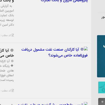
و بانک ت
به گزارش پا
اموربین الم
بانک تجارت 
ور
توسعه زیرس
دکتر امین ا
کد مطلب : 3739
💢 آیا کا
خاص می‌
💢 آیا کار
🔶️ پایگاه 
هادی طحان 
اعطای فوق‌ا
رسیده است.
کد مطلب : 3731
تندیس جه