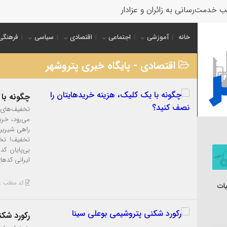
 خدمت‌رسانی به زائران و عزاداران بازدید ک
خانه
آموزشی
اجتماعی
اقتصادی
سیاسی
فرهنگی
اقتصادی - پایگاه خبری پتروشهر
چگونه با 
تخفیف‌های د
می‌رود، خر
راهی شیرین 
تخفیف! تخف
بی‌پایان ک
ایرانی کدها
کد مطلب : 3789
ات
رکورد شکن