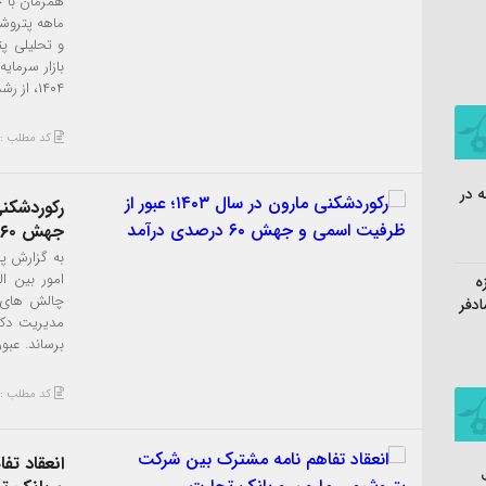
و تحلیلی پت
۱۴۰۴، از رشد قابل‌توجه ۸۷ درصدی تولید در […]
کد مطلب : 3760
ه در
جهش ۶۰ درصدی درآمد
به گزارش پا
امور بین ا
ه
چالش های م
ادفر
مدیریت دکت
برساند. عبو
کد مطلب : 3750
انعقاد ت