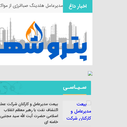
مدیرعامل هلدینگ صباانرژی از مواکب
اخبار داغ
سـیـاسـی
بیعت مدیرعامل و کارکنان شرکت عملی
اکتشاف نفت با رهبر معظم انقلاب
اسلامی حضرت آیت الله سید مجتبی
خامنه ای