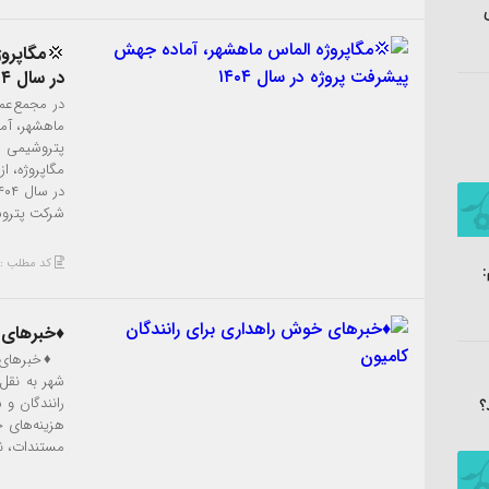
💢مگاپرو
در سال ۱۴۰۴
در مجمع‌عم
پتروشیمی ا
مگاپروژه، ا
شرکت پتروش
کد مطلب : 3700
♦️خبرهای 
♦️خبرهای خ
رانندگان و
؟
هزینه‌های ج
مستندات، نس