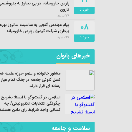
پارس خاورمیانه، در پی تجاوز به پتروشیمی
خرداد
کارون
136 بازدید
۰۸
پیام مهندس گنجی به مناسبت سالروز بهره
برداری شرکت کیمیای پارس خاورمیانه
خرداد
130 بازدید
خبرهای بانوان
مشاور خانواده و عضو حوزه علمیه قم:
نسل کنونی جامعه در جنگ تمام عیار
رسانه ای قرار دارند
اسلامی در گفت‌وگو با ایسنا: تشریح
چگونگی انتخابات الکترونیکی/ چه
کسانی واجد شرایط رای دادن هستند
سلامت و جامعه