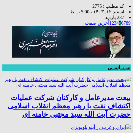
کد مطلب : 2775
اسفند ۱۲, ۱۴۰۳ - 5:00 ب.ظ
287 بازدید
9
8
7
6
5
4
3
2
1
آخرین صفحه
سـیـاسـی
بیعت مدیرعامل و کارکنان شرکت عملیات
اکتشاف نفت با رهبر معظم انقلاب اسلامی
حضرت آیت الله سید مجتبی خامنه ای