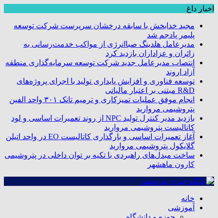
اخبار داغ
مجید خدابخش با سابقه درخشان سرپرست شرکت توسعه
پلیمر پادجم شد
مدیرعامل هلدینگ صباانرژی از مواکب خدمت‌رسانی به
زائران و عزاداران بازدید کرد
انتصاب مدیرعامل جدید شرکت توسعه سرمایه‌گذاری منطقه
آزاد اروند
توسعه فناوری و افزایش پایداری تولید با اجرای پروژه‌های
R&D مبتنی بر اعتبار مالیاتی
انجام موفق عملیات تمیزکاری و ترمیم تانک ۳۰۱ واحد الفین
پتروشیمی مروارید
بازدید مدیر کنترل تولید NPC از روند تعمیرات اساسی و لود
کاتالیست پتروشیمی مروارید
آغاز تعمیرات اساسی و بارگذاری کاتالیست EO در واحد اتیلن
گلایکول پتروشیمی مروارید
ساخت مبدل‌های راهبردی با تکیه بر توان داخلی در پتروشیمی
کارون ماهشهر
خانه
آموزشی
حوزه و دانشگاه