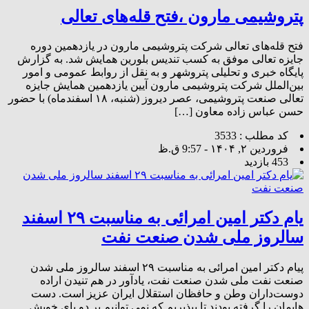
پتروشیمی مارون ،فتح‌ قله‌های تعالی
فتح‌ قله‌های تعالی شرکت پتروشیمی مارون در یازدهمین دوره
جایزه تعالی موفق به کسب تندیس بلورین همایش شد. به گزارش
پایگاه خبری و تحلیلی پتروشهر و به نقل از روابط عمومی و امور
بین‌الملل شرکت پتروشیمی مارون آیین یازدهمین همایش جایزه
تعالی صنعت پتروشیمی، عصر دیروز (شنبه، ۱۸ اسفندماه) با حضور
حسن عباس زاده معاون […]
کد مطلب : 3533
فروردین ۲, ۱۴۰۴ - 9:57 ق.ظ
453 بازدید
یام دکتر امین امرائی به مناسبت ۲۹ اسفند
سالروز ملی شدن صنعت نفت
پیام دکتر امین امرائی به مناسبت ۲۹ اسفند سالروز ملی شدن
صنعت نفت ملی شدن صنعت نفت، یادآور در هم تنیدن‌ اراده‌
دوست‌داران وطن و حافظان استقلال ایران عزیز است. دست
هایمان را گرفته بودند تا بپذیریم که نمی توانیم بر دو پای خویش