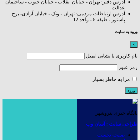
آدرس دفتر: تهران - خیابان انقلاب - خیابان جنوب - ساختمان
عدالت
آدرس ارتباطات مردمی: تهران - ونک - خیابان آزادی- برج
پاستور - طبقه 6 - واحد 12
ورود به سایت
×
نام کاربری یا نشانی ایمیل
رمز عبور
مرا به خاطر بسپار
پایگاه خبری پتروشهر
طراحی سایت : آسان وب
صفحه نخست