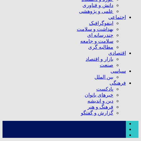
دانش و فناوری
علمی و پژوهشی
اجتماعی
اینفوگرافیک
بهداشت و سلامت
چندرسانه ای
سلامت و جامعه
مطالبه گری
اقتصادی
بازار و اقتصاد
صنعت
سیاسی
بین الملل
فرهنگی
پادکست
خبرهای بانوان
دین و اندیشه
فرهنگ و هنر
گزارش و گفتگو