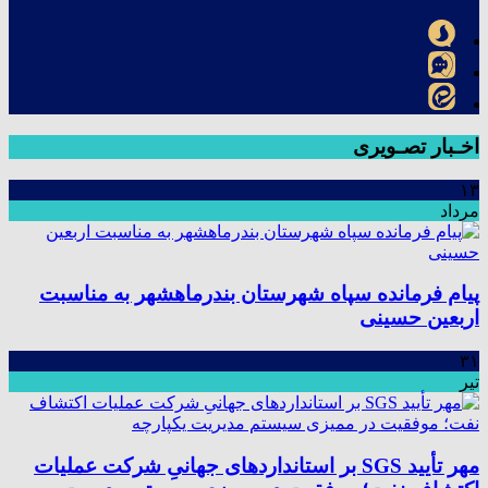
اخـبار تصـویری
۱۳
مرداد
پیام فرمانده سپاه شهرستان بندرماهشهر به مناسبت
اربعین حسینی
۳۱
تیر
مهر تأیید SGS بر استانداردهای جهانیِ شرکت عملیات