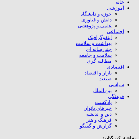
خانه
آموزشی
حوزه و دانشگاه
دانش و فناوری
علمی و پژوهشی
اجتماعی
اینفوگرافیک
بهداشت و سلامت
چندرسانه ای
سلامت و جامعه
مطالبه گری
اقتصادی
بازار و اقتصاد
صنعت
سیاسی
بین الملل
فرهنگی
پادکست
خبرهای بانوان
دین و اندیشه
فرهنگ و هنر
گزارش و گفتگو
بـه اشـتراک بـگذارید