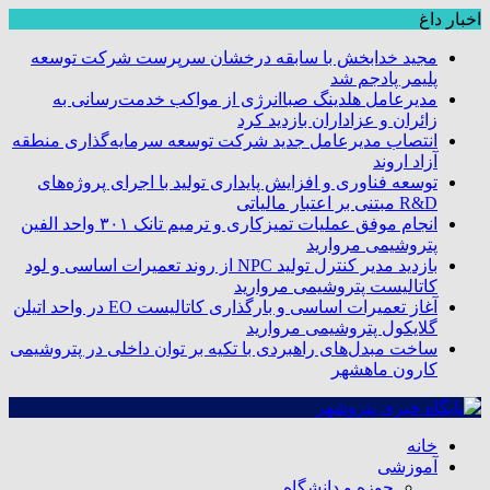
اخبار داغ
مجید خدابخش با سابقه درخشان سرپرست شرکت توسعه
پلیمر پادجم شد
مدیرعامل هلدینگ صباانرژی از مواکب خدمت‌رسانی به
زائران و عزاداران بازدید کرد
انتصاب مدیرعامل جدید شرکت توسعه سرمایه‌گذاری منطقه
آزاد اروند
توسعه فناوری و افزایش پایداری تولید با اجرای پروژه‌های
R&D مبتنی بر اعتبار مالیاتی
انجام موفق عملیات تمیزکاری و ترمیم تانک ۳۰۱ واحد الفین
پتروشیمی مروارید
بازدید مدیر کنترل تولید NPC از روند تعمیرات اساسی و لود
کاتالیست پتروشیمی مروارید
آغاز تعمیرات اساسی و بارگذاری کاتالیست EO در واحد اتیلن
گلایکول پتروشیمی مروارید
ساخت مبدل‌های راهبردی با تکیه بر توان داخلی در پتروشیمی
کارون ماهشهر
خانه
آموزشی
حوزه و دانشگاه