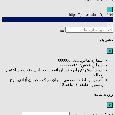
×
https://petroshahr.ir/?p=154
کپی
×
تماس با ما
×
شماره تماس: 021- 000000
شماره فکس: 021-222222
آدرس دفتر: تهران - خیابان انقلاب - خیابان جنوب - ساختمان
عدالت
آدرس ارتباطات مردمی: تهران - ونک - خیابان آزادی- برج
پاستور - طبقه 6 - واحد 12
ورود به سایت
×
نام کاربری یا نشانی ایمیل