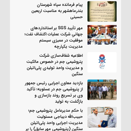
پیام فرمانده سپاه شهرستان
بندرماهشهر به مناسبت اربعین
حسینی
مهر تأیید SGS بر استانداردهای
جهانیِ شرکت عملیات اکتشاف نفت؛
موفقیت در ممیزی سیستم
مدیریت یکپارچه
اطلاعیه شفاف‌سازی شرکت
پتروشیمی جم در خصوص مالکیت
و مدیریت واحد تولیدی پلی‌اتیلن
سنگین
بازدید معاون اجرایی رئیس جمهور
از پتروشیمی جم در عسلویه؛ تأکید
وی بر تسریع روند بازسازی و
بازگشت به تولید
با حکم مدیرعامل پتروشیمی جم؛
حبیب‌الله دیباجی مسئولیت
مدیریت اجرایی واحد پلی‌اتیلن
سنگین (پتروشیمی مهر سابق) را بر