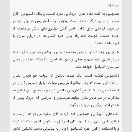
می‌شود.
همچنین به گفته مقام های آمریکایی مورد استناد پایگاه آکسیوس، کاخ
سفید از سوی دیگر معتقد است برقراری یک آتش‌بس در نوار غزه در
چارچوب توافقی برای تبادل اسرا آتش‌ درگیری‌های دیگر در منطقه از
جمله حملات توسط انصارالله یمن علیه کشتی‌ها در دریای سرخ را
فروخواهد نشاند.
همچنین چند دستیار بایدن معتقدند چنین توافقی در عین حال باعث
دورتر شدن رژیم صهیونیستی و حزب‌الله لبنان از آستانه جنگ در محل
مرز لبنان-اسرائیل خواهد شد.
آکسیوس نوشته است: یک هدف دیگری که دولت جو بایدن دنبال
می‌کند این است که یک توافق آتش‌بس موقت برقرار وسپس آن را در
ادامه تبدیل به یک توافق آتش‌بس دائمی کرده و بر مبنای این توافق به
مذاکرات بر سر عادی‌سازی روابط عربستان و اسرائیل که آمریکا پیش از
هفتم اکتبر پیگیری می‌کرد، برگردد.
مقام‌های آمریکایی همچنین ادعا کردند کاخ سفید می‌خواهد از مساله
توافق عادی‌سازی روابط عربستان-اسرائیل به عنوان اهرم استفاده کرده
و با استفاده از این اهرم نتانیاهو را وادار به پذیرش مسیر تشکیل کشور