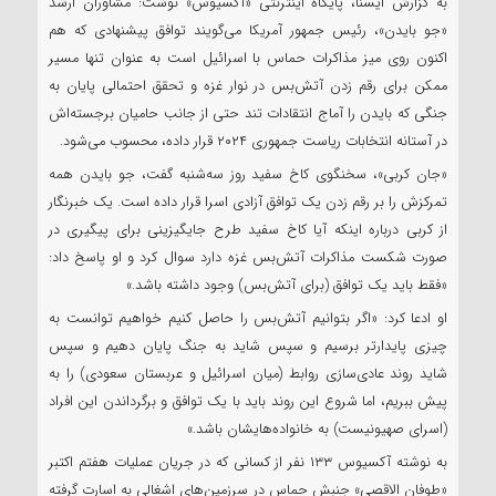
به گزارش ایسنا، پایگاه اینترنتی «آکسیوس» نوشت: مشاوران ارشد
«جو بایدن»، رئیس جمهور آمریکا می‌گویند توافق پیشنهادی که هم
اکنون روی میز مذاکرات حماس با اسرائیل است به عنوان تنها مسیر
ممکن برای رقم زدن آتش‌بس در نوار غزه و تحقق احتمالی پایان به
جنگی که بایدن را آماج انتقادات تند حتی از جانب حامیان برجسته‌اش
در آستانه انتخابات ریاست جمهوری ۲۰۲۴ قرار داده، محسوب می‌شود.
«جان کربی»، سخنگوی کاخ سفید روز سه‌شنبه گفت، جو بایدن همه
تمرکزش را بر رقم زدن یک توافق آزادی اسرا قرار داده است. یک خبرنگار
از کربی درباره اینکه آیا کاخ سفید طرح جایگیزینی برای پیگیری در
صورت شکست مذاکرات آتش‌بس غزه دارد سوال کرد و او پاسخ داد:
«فقط باید یک توافق (برای آتش‌بس) وجود داشته باشد.»
او ادعا کرد: «اگر بتوانیم آتش‌بس را حاصل کنیم خواهیم توانست به
چیزی پایدارتر برسیم و سپس شاید به جنگ پایان دهیم و سپس
شاید روند عادی‌سازی روابط (میان اسرائیل و عربستان سعودی)‌ را به
پیش ببریم، اما شروع این روند باید با یک توافق و برگرداندن این افراد
(اسرای صهیونیست) به خانواده‌هایشان باشد.»
به نوشته آکسیوس ۱۳۳ نفر از کسانی که در جریان عملیات هفتم اکتبر
«طوفان الاقصی» جنبش حماس در سرزمین‌های اشغالی به اسارت گرفته