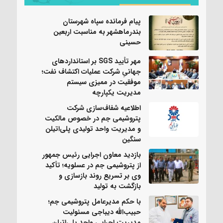
پیام فرمانده سپاه شهرستان
بندرماهشهر به مناسبت اربعین
حسینی
مهر تأیید SGS بر استانداردهای
جهانیِ شرکت عملیات اکتشاف نفت؛
موفقیت در ممیزی سیستم
مدیریت یکپارچه
اطلاعیه شفاف‌سازی شرکت
پتروشیمی جم در خصوص مالکیت
و مدیریت واحد تولیدی پلی‌اتیلن
سنگین
بازدید معاون اجرایی رئیس جمهور
از پتروشیمی جم در عسلویه؛ تأکید
وی بر تسریع روند بازسازی و
بازگشت به تولید
با حکم مدیرعامل پتروشیمی جم؛
حبیب‌الله دیباجی مسئولیت
مدیریت اجرایی واحد پلی‌اتیلن