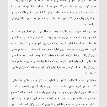
انتخابات مجلس شورای اسلامی از ساعت ۸ صبح روز ۲۱ اردیبهشت،
اظهار کرد: این انتخابات در ۲۲ حوزه، ۱۵ استان، ۴۷ فرمانداری و ۸۱
بخشداری برگزار می شود و ۹۰ نامزد برای ۴۵ کرسی باقی مانده مجلس
با یکدیگر رقابت می‌کنند. این انتخابات در ۸ حوزه به صورت الکترونیکی
خواهد بود.
وی در ادامه افزود: بازه زمانی تبلیغات داوطلبان از روز ۱۳ اردیبهشت آغاز
شده و در ساعت ۸ صبح روز ۲۰ اردیبهشت تمام می شود. به ستادهای
انتخابات استان ها تاکید کرده ایم که میادین شهری برای تبلیغات آماده
شوند. فضای مجازی هم برای تبلیغات فراهم شده است. دستورالعملی
برای تبلیغات در نظر گرفته شده که مبنای کار تبلیغات است. به ستادهای
انتخاباتی داوطلبان تاکید کرده ایم که حتما براساس همین دستورالعمل
برای تبلیغات اقدام کرده و به هواداران خود توصیه کنند که مبنای قانون،
تبلیغات کنند.
سخنگوی ستاد انتخابات کشور با اشاره به برگزاری دو مانور انتخاباتی،
گفت: مانور شبیه سازی شعب اخذ رأی و راه اندازی شعب و تست
دستگاه های احراز هویت و صندوق های رای برگزار شده و اشکالات و
نواقص احتمالی مورد بررسی قرار گرفته است. این مانورها با حضور
اعضای هیات های نظارت و ناظرین شورای نگهبان برگزار شده است. روز