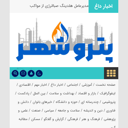
اخبار داغ
مدیرعامل هلدینگ صباانرژی از مواکب
خدمت‌رسان
صفحه نخست /
آموزشی
/
اجتماعی
/
اخبار داغ
/
اخبار مهم
/
اقتصادی
/
اینفوگرافیک
/
بازار و اقتصاد
/
بهداشت و سلامت
/
بین الملل
/
پادکست
/
پتروشیمی
/
چندرسانه ای
/
حوزه و دانشگاه
/
خبرهای بانوان
/
دانش و
فناوری
/
دین و اندیشه
/
سلامت و جامعه
/
سیاسی
/
صنعت
/
علمی و
پژوهشی
/
فرهنگ و هنر
/
فرهنگی
/
گزارش و گفتگو
/
مسکن
/
مطالبه
گری