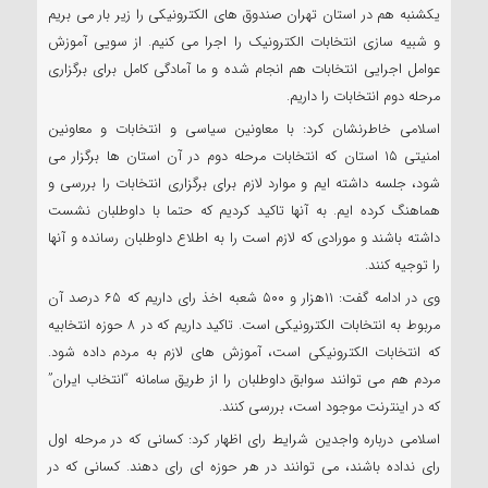
یکشنبه هم در استان تهران صندوق های الکترونیکی را زیر بار می بریم
و شبیه سازی انتخابات الکترونیک را اجرا می کنیم. از سویی آموزش
عوامل اجرایی انتخابات هم انجام شده و ما آمادگی کامل برای برگزاری
مرحله دوم انتخابات را داریم.
اسلامی خاطرنشان کرد: با معاونین سیاسی و انتخابات و معاونین
امنیتی ۱۵ استان که انتخابات مرحله دوم در آن استان ها برگزار می
شود، جلسه داشته ایم و موارد لازم برای برگزاری انتخابات را بررسی و
هماهنگ کرده ایم. به آنها تاکید کردیم که حتما با داوطلبان نشست
داشته باشند و مورادی که لازم است را به اطلاع داوطلبان رسانده و آنها
را توجیه کنند.
وی در ادامه گفت: ۱۱هزار و ۵۰۰ شعبه اخذ رای داریم که ۶۵ درصد آن
مربوط به انتخابات الکترونیکی است. تاکید داریم که در ۸ حوزه انتخابیه
که انتخابات الکترونیکی است، آموزش های لازم به مردم داده شود.
مردم هم می توانند سوابق داوطلبان را از طریق سامانه “انتخاب ایران”
که در اینترنت موجود است، بررسی کنند.
اسلامی درباره واجدین شرایط رای اظهار کرد: کسانی که در مرحله اول
رای نداده باشند، می توانند در هر حوزه ای رای دهند. کسانی که در