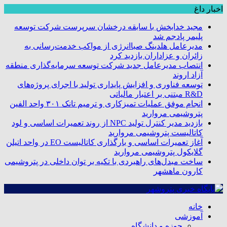
اخبار داغ
مجید خدابخش با سابقه درخشان سرپرست شرکت توسعه
پلیمر پادجم شد
مدیرعامل هلدینگ صباانرژی از مواکب خدمت‌رسانی به
زائران و عزاداران بازدید کرد
انتصاب مدیرعامل جدید شرکت توسعه سرمایه‌گذاری منطقه
آزاد اروند
توسعه فناوری و افزایش پایداری تولید با اجرای پروژه‌های
R&D مبتنی بر اعتبار مالیاتی
انجام موفق عملیات تمیزکاری و ترمیم تانک ۳۰۱ واحد الفین
پتروشیمی مروارید
بازدید مدیر کنترل تولید NPC از روند تعمیرات اساسی و لود
کاتالیست پتروشیمی مروارید
آغاز تعمیرات اساسی و بارگذاری کاتالیست EO در واحد اتیلن
گلایکول پتروشیمی مروارید
ساخت مبدل‌های راهبردی با تکیه بر توان داخلی در پتروشیمی
کارون ماهشهر
خانه
آموزشی
حوزه و دانشگاه