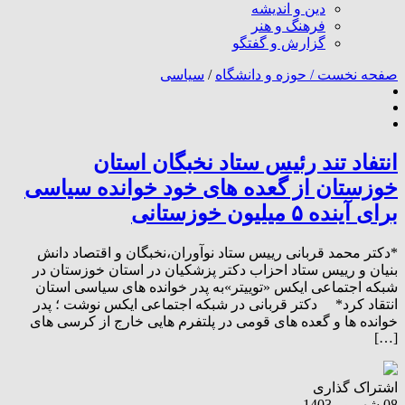
دین و اندیشه
فرهنگ و هنر
گزارش و گفتگو
صفحه نخست /
حوزه و دانشگاه
/
سیاسی
انتفاد تند رئیس ستاد نخبگان استان
خوزستان از گعده های خود خوانده سیاسی
برای آینده ۵ میلیون خوزستانی
*دکتر محمد قربانی رییس ستاد نوآوران،نخبگان و اقتصاد دانش
بنیان و رییس ستاد احزاب دکتر پزشکیان در استان خوزستان در
شبکه اجتماعی ایکس «توییتر»به پدر خوانده های سیاسی استان
انتقاد کرد* دکتر قربانی در شبکه اجتماعی ایکس نوشت ؛ پدر
خوانده ها و گعده های قومی در پلتفرم هایی خارج از کرسی های
[…]
اشتراک گذاری
08 شهریور 1403