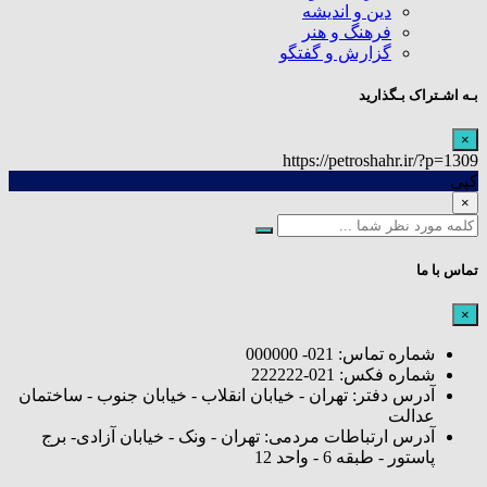
دین و اندیشه
فرهنگ و هنر
گزارش و گفتگو
بـه اشـتراک بـگذارید
×
https://petroshahr.ir/?p=1309
کپی
×
تماس با ما
×
شماره تماس: 021- 000000
شماره فکس: 021-222222
آدرس دفتر: تهران - خیابان انقلاب - خیابان جنوب - ساختمان
عدالت
آدرس ارتباطات مردمی: تهران - ونک - خیابان آزادی- برج
پاستور - طبقه 6 - واحد 12