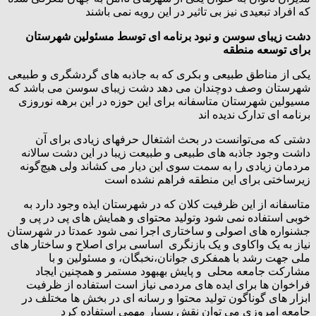
که افراد تبعیدی نیز بی تاثیر در این رویه نمی باشند
دشت زیبای سوسن و نبود برنامه ای توسط مسئولین شهرستان
برای توسعه منطقه
یکی از مناطق طبیعی و بکری که به جاذبه های گردشگری و طبیعی
شهرستان وصف دوچندان می دهد دشت زیبای سوسن می باشد که
مسیولین شهرستان متاسفانه برای این حوزه در این برهه نوروزی
برنامه ای تدارک ندیده اند
دشتی که می‌توانست در بحث اشتغال حرفهای زیادی برای آن
داشت وجود جاذبه های طبیعی و طبیعت زیبا در این دشت سالانه
مردمان زیادی را به سمت سوی این دیار می کشاند ولی هیچ‌گونه
زیرساختی برای این منطقه فراهم نشده است
متاسفانه از این ظرفیت کلان که در شهرستان ایذه وجود دارد به
خوبی استفاده نمی شود وتولید محتوای و همایش های پی در پی و
جشنواره های اصولی و ساختاری اجرا نمی شود عمدتا در شهرستان
نیاز به یک واکاوی و یک بازنگری اساسی برای اصلاح و ساختار های
ملی جهت رشد با همفکری جوانان،نخبگان، و مسئولین و با
مشارکت جامعه محلی و پایش بهبهود مستمر و همچنین ایجاد
فراخوان ها برای ایده های مردمی نیاز است استفاده از ظرفیت
ابزار های گوناگون تولید محتوا و رسانه ای در بخش ها مختلف در
جامعه امروزی می توان نقش بسیار مهمی استفاده کرد