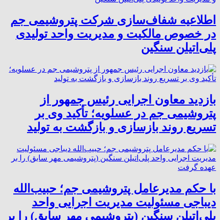
اطلاعیه شفاف‌سازی شرکت پتروشیمی جم
در خصوص مالکیت و مدیریت واحد تولیدی
پلی‌اتیلن سنگین
بازدید معاون اجرایی رئیس جمهور از
پتروشیمی جم در عسلویه؛ تأکید وی بر
تسریع روند بازسازی و بازگشت به تولید
با حکم مدیرعامل پتروشیمی جم؛ حبیب‌الله
دیباجی مسئولیت مدیریت اجرایی واحد
پلی‌اتیلن سنگین (پتروشیمی مهر سابق) را بر