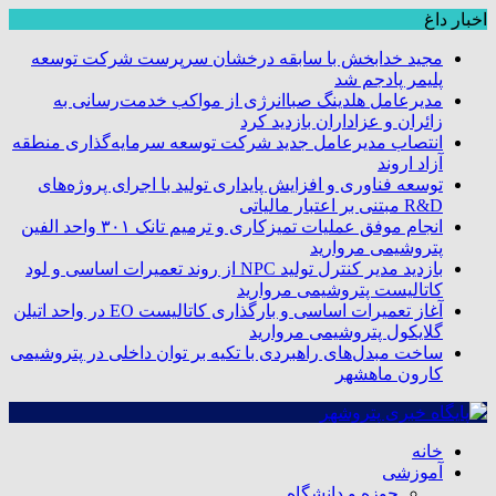
اخبار داغ
مجید خدابخش با سابقه درخشان سرپرست شرکت توسعه
پلیمر پادجم شد
مدیرعامل هلدینگ صباانرژی از مواکب خدمت‌رسانی به
زائران و عزاداران بازدید کرد
انتصاب مدیرعامل جدید شرکت توسعه سرمایه‌گذاری منطقه
آزاد اروند
توسعه فناوری و افزایش پایداری تولید با اجرای پروژه‌های
R&D مبتنی بر اعتبار مالیاتی
انجام موفق عملیات تمیزکاری و ترمیم تانک ۳۰۱ واحد الفین
پتروشیمی مروارید
بازدید مدیر کنترل تولید NPC از روند تعمیرات اساسی و لود
کاتالیست پتروشیمی مروارید
آغاز تعمیرات اساسی و بارگذاری کاتالیست EO در واحد اتیلن
گلایکول پتروشیمی مروارید
ساخت مبدل‌های راهبردی با تکیه بر توان داخلی در پتروشیمی
کارون ماهشهر
خانه
آموزشی
حوزه و دانشگاه