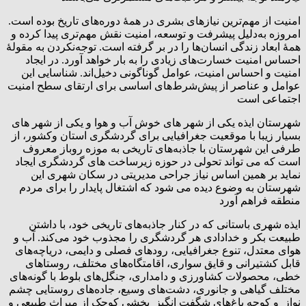
امنیت از مهم‌‌ترین نیاز‌‌های بشری در همۀ دوره‌های تاریخ بوده است.
امروزه به‌دلیل پیشرفت و توسعه، امنیت نقش مهم‌‌تری پیدا کرده و
همۀ ابعاد زندگی انسان‌‌ها را در بر گرفته است. توجه‌نکردن به مقولۀ
احساس امنیت خسارت‌های زیادی را به بار خواهد آورد. در ایجاد
امنیت و احساس امنیت، عوامل گوناگونی دخیل‌اند. شناسایی این
عوامل و عناصر از پیش‌شرط‌‌های اساسی برای ارتقای سطح امنیت
اجتماعی است
شهرستان ایذه یکی از شهر های خوش آب و هوا و یکی از شهر های
بسیار زیبا با موقعیت جغرافیایی برای گردشگری استان وکشور، از
طرفی این شهرستان با جاذبه‌های تاریخی به موزه روباز معروف
است‌ که می تواند تحولی در حوزه زیرساخت های گردشگری ایجاد
نماید بر همین اساس نیاز جراحی مدیریتی در سکان شهری این
شهرستان به وضوع دیده می شود که اشتغال پایدار را برای مردم
منطقه فراهم آورد
ایذه شهری باستانی که در کنار جاذبه‌های تاریخی خود، با داشتن
طبیعت بکر و خدادادی هر گردشگری را مجذوب خود می‌کند. آب و
هوای معتدل، تنوع جغرافیایی، رودهای فصلی و دایمی، دریاچه‌های
قابل کشتیرانی و قایق سواری، اقامتگاه‌های مختلف، روستاهای
خطی، محصولات کشاورزی و دامداری، جنگل‌های بلوط با گونه‌های
مختلف گیاهی و جانوری، دشت‌های وسیع، جاده‌های روستایی چشم
نواز و کوچه باغ‌های شگفت انگیز بخشی کوچک از میراث طبیعی و