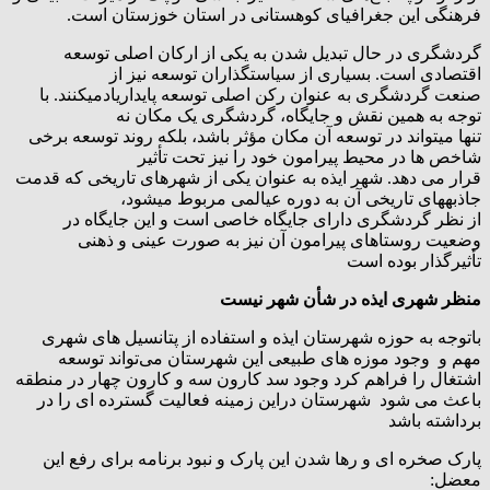
فرهنگی این جغرافیای کوهستانی در استان خوزستان است.
گردشگری در حال تبدیل شدن به یکی از ارکان اصلی توسعه
اقتصادی است. بسیاری از سیاستگذاران توسعه نیز از
صنعت گردشگری به عنوان رکن اصلی توسعه پایداریادمیکنند. با
توجه به همین نقش و جایگاه، گردشگری یک مکان نه
تنها میتواند در توسعه آن مکان مؤثر باشد، بلکه روند توسعه برخی
شاخص ها در محیط پیرامون خود را نیز تحت تأثیر
قرار می دهد. شهر ایذه به عنوان یکی از شهرهای تاریخی که قدمت
جاذبههای تاریخی آن به دوره عیالمی مربوط میشود،
از نظر گردشگری دارای جایگاه خاصی است و این جایگاه در
وضعیت روستاهای پیرامون آن نیز به صورت عینی و ذهنی
تأثیرگذار بوده است
منظر شهری ایذه در شأن شهر نیست
باتوجه به حوزه شهرستان ایذه و استفاده از پتانسیل های شهری
مهم و وجود موزه های طبیعی این شهرستان می‌تواند توسعه
اشتغال را فراهم کرد وجود سد کارون سه و کارون چهار در منطقه
باعث می شود شهرستان دراین زمینه فعالیت گسترده ای را در
برداشته باشد
پارک صخره ای و رها شدن این پارک و نبود برنامه برای رفع این
معضل: