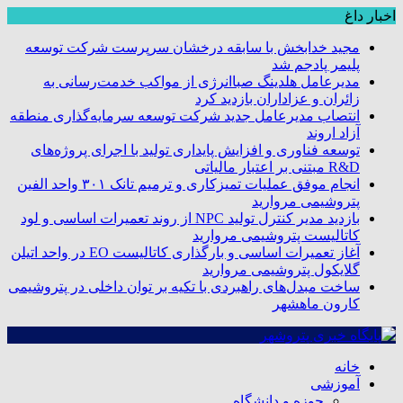
اخبار داغ
مجید خدابخش با سابقه درخشان سرپرست شرکت توسعه
پلیمر پادجم شد
مدیرعامل هلدینگ صباانرژی از مواکب خدمت‌رسانی به
زائران و عزاداران بازدید کرد
انتصاب مدیرعامل جدید شرکت توسعه سرمایه‌گذاری منطقه
آزاد اروند
توسعه فناوری و افزایش پایداری تولید با اجرای پروژه‌های
R&D مبتنی بر اعتبار مالیاتی
انجام موفق عملیات تمیزکاری و ترمیم تانک ۳۰۱ واحد الفین
پتروشیمی مروارید
بازدید مدیر کنترل تولید NPC از روند تعمیرات اساسی و لود
کاتالیست پتروشیمی مروارید
آغاز تعمیرات اساسی و بارگذاری کاتالیست EO در واحد اتیلن
گلایکول پتروشیمی مروارید
ساخت مبدل‌های راهبردی با تکیه بر توان داخلی در پتروشیمی
کارون ماهشهر
خانه
آموزشی
حوزه و دانشگاه