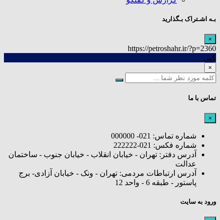
بـه اشـتراک بـگذارید
×
https://petroshahr.ir/?p=2360
کپی
×
تماس با ما
×
شماره تماس: 021- 000000
شماره فکس: 021-222222
آدرس دفتر: تهران - خیابان انقلاب - خیابان جنوب - ساختمان
عدالت
آدرس ارتباطات مردمی: تهران - ونک - خیابان آزادی- برج
پاستور - طبقه 6 - واحد 12
ورود به سایت