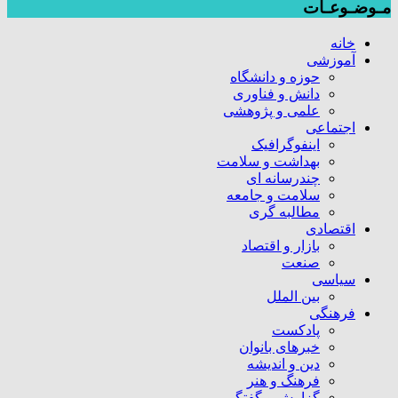
مـوضـوعـات
خانه
آموزشی
حوزه و دانشگاه
دانش و فناوری
علمی و پژوهشی
اجتماعی
اینفوگرافیک
بهداشت و سلامت
چندرسانه ای
سلامت و جامعه
مطالبه گری
اقتصادی
بازار و اقتصاد
صنعت
سیاسی
بین الملل
فرهنگی
پادکست
خبرهای بانوان
دین و اندیشه
فرهنگ و هنر
گزارش و گفتگو