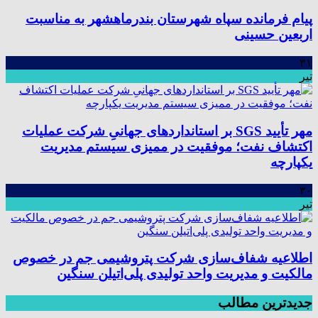
پیام فرمانده سپاه شهرستان بندرماهشهر به مناسبت
اربعین حسینی
۳۱
تیر
مهر تأیید SGS بر استانداردهای جهانیِ شرکت عملیات
اکتشاف نفت؛ موفقیت در ممیزی سیستم مدیریت
یکپارچه
۳۰
تیر
اطلاعیه شفاف‌سازی شرکت پتروشیمی جم در خصوص
مالکیت و مدیریت واحد تولیدی پلی‌اتیلن سنگین
جدیدترین مطالب