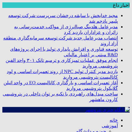
اخبار داغ
مجید خدابخش با سابقه درخشان سرپرست شرکت توسعه
پلیمر پادجم شد
مدیرعامل هلدینگ صباانرژی از مواکب خدمت‌رسانی به
زائران و عزاداران بازدید کرد
انتصاب مدیرعامل جدید شرکت توسعه سرمایه‌گذاری منطقه
آزاد اروند
توسعه فناوری و افزایش پایداری تولید با اجرای پروژه‌های
R&D مبتنی بر اعتبار مالیاتی
انجام موفق عملیات تمیزکاری و ترمیم تانک ۳۰۱ واحد الفین
پتروشیمی مروارید
بازدید مدیر کنترل تولید NPC از روند تعمیرات اساسی و لود
کاتالیست پتروشیمی مروارید
آغاز تعمیرات اساسی و بارگذاری کاتالیست EO در واحد اتیلن
گلایکول پتروشیمی مروارید
ساخت مبدل‌های راهبردی با تکیه بر توان داخلی در پتروشیمی
کارون ماهشهر
خانه
آموزشی
حوزه و دانشگاه