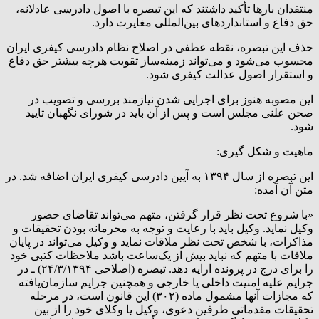
منتقدان بارها تأکید داشتند که این تبصره با اصول دادرسی عادلانه،
حق دفاع و استانداردهای بین‌المللی مغایرت دارد.
حذف این تبصره، نقطه عطفی در اصلاح نظام دادرسی کیفری ایران
محسوب می‌شود و می‌تواند زمینه‌ساز تقویت هرچه بیشتر حق دفاع
و استقرار اصول عدالت کیفری شود.
این مصوبه هنوز برای اجرایی شدن نیازمند بررسی و تصویب در
صحن علنی مجلس است و پس از آن باید در شورای نگهبان تایید
شود.
ماهیت و شکل گیری:
این تبصره از سال ۱۳۹۴ به آیین دادرسی کیفری ایران اضافه شد. در
متن آن آمده:
«با شروع تحت نظر قرار گرفتن، متهم می‌تواند تقاضای حضور
وکیل نماید. وکیل باید با رعایت و توجه به محرمانه بودن تحقیقات و
مذاکرات، با شخص تحت نظر ملاقات نماید و وکیل می‌تواند در پایان
ملاقات با متهم که نباید بیش از یک‌ساعت باشد ملاحظات کتبی خود
را برای درج در پرونده ارایه دهد. تبصره (اصلاحی ۲۴/۳/۱۳۹۴) ـ در
جرایم علیه امنیت داخلی یا خارجی و همچنین جرایم سازمان‌یافته
که مجازات آنها مشمول ماده (۳۰۲) این قانون است، در مرحله
تحقیقات مقدماتی طرفین دعوی، وکیل یا وکلای خود را از بین