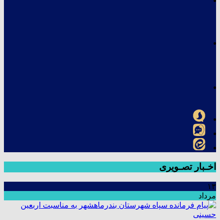
اخـبار تصـویری
۱۳
مرداد