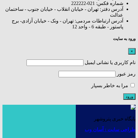
شماره فکس: 021-222222
آدرس دفتر: تهران - خیابان انقلاب - خیابان جنوب - ساختمان
عدالت
آدرس ارتباطات مردمی: تهران - ونک - خیابان آزادی- برج
پاستور - طبقه 6 - واحد 12
ورود به سایت
×
نام کاربری یا نشانی ایمیل
رمز عبور
مرا به خاطر بسپار
پایگاه خبری پتروشهر
طراحی سایت : آسان وب