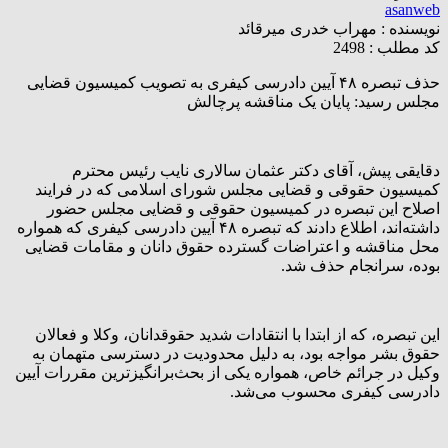
asanweb
نویسنده :
مهراب خدری میرقائد
کد مطلب : 2498
حذف تبصره ۴۸ آیین دادرسی کیفری به تصویب کمیسیون قضایی
مجلس رسید: پایان یک مناقشه پرچالش
دقایقی پیش، آقای دکتر عثمان سالاری نایب رئیس محترم
کمیسیون حقوقی و قضایی مجلس شورای اسلامی که در فرایند
اصلاح این تبصره در کمیسیون حقوقی و قضایی مجلس حضور
داشته‌اند، اطلاع دادند که تبصره ۴۸ آیین دادرسی کیفری که همواره
محل مناقشه و اعتراضات گسترده حقوق دانان و مقامات قضایی
بوده، سرانجام حذف شد.
این تبصره، که از ابتدا با انتقادات شدید حقوقدانان، وکلا و فعالان
حقوق بشر مواجه بود، به دلیل محدودیت در دسترسی متهمان به
وکیل در جرائم خاص، همواره یکی از بحث‌برانگیزترین مقررات آیین
دادرسی کیفری محسوب می‌شد.