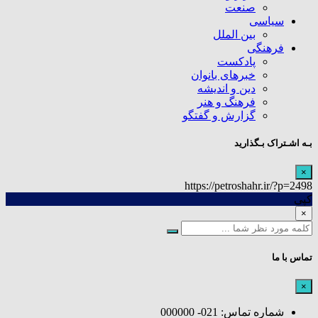
صنعت
سیاسی
بین الملل
فرهنگی
پادکست
خبرهای بانوان
دین و اندیشه
فرهنگ و هنر
گزارش و گفتگو
بـه اشـتراک بـگذارید
×
https://petroshahr.ir/?p=2498
کپی
×
تماس با ما
×
شماره تماس: 021- 000000