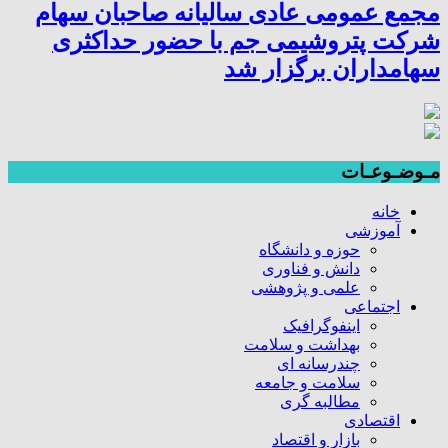
مجمع عمومی عادی سالیانه صاحبان سهام
شرکت پتروشیمی جم با حضور حداکثری
سهامداران برگزار شد
مـوضـوعـات
خانه
آموزشی
حوزه و دانشگاه
دانش و فناوری
علمی و پژوهشی
اجتماعی
اینفوگرافیک
بهداشت و سلامت
چندرسانه ای
سلامت و جامعه
مطالبه گری
اقتصادی
بازار و اقتصاد