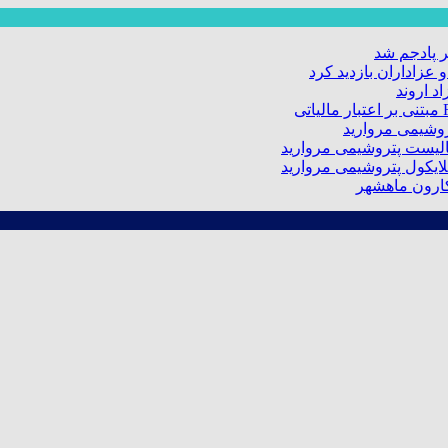
 پادجم شد
عزاداران بازدید کرد
د اروند
کارون ماهشهر