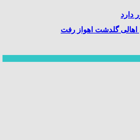
 دارد
ن اهالی گلدشت اهواز رفت