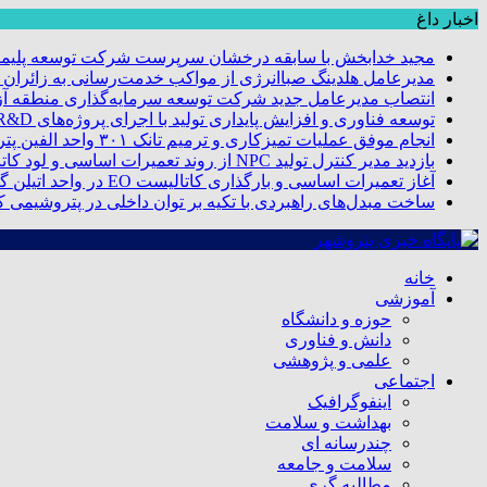
اخبار داغ
مجید خدابخش با سابقه درخشان سرپرست شرکت توسعه پلیمر
مدیرعامل هلدینگ صباانرژی از مواکب خدمت‌رسانی به زائران و 
انتصاب مدیرعامل جدید شرکت توسعه سرمایه‌گذاری منطقه آزا
توسعه فناوری و افزایش پایداری تولید با اجرای پروژه‌های R&D مبتنی بر اعتبار مالیاتی
انجام موفق عملیات تمیزکاری و ترمیم تانک ۳۰۱ واحد الفین پتروشیمی مروارید
بازدید مدیر کنترل تولید NPC از روند تعمیرات اساسی و لود کاتالیست پتروشیمی مروارید
آغاز تعمیرات اساسی و بارگذاری کاتالیست EO در واحد اتیلن گلایکول پتروشیمی مروارید
ساخت مبدل‌های راهبردی با تکیه بر توان داخلی در پتروشیمی 
خانه
آموزشی
حوزه و دانشگاه
دانش و فناوری
علمی و پژوهشی
اجتماعی
اینفوگرافیک
بهداشت و سلامت
چندرسانه ای
سلامت و جامعه
مطالبه گری