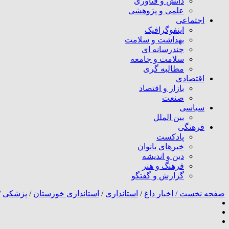
دانش و فناوری
علمی و پژوهشی
اجتماعی
اینفوگرافیک
بهداشت و سلامت
چندرسانه ای
سلامت و جامعه
مطالبه گری
اقتصادی
بازار و اقتصاد
صنعت
سیاسی
بین الملل
فرهنگی
پادکست
خبرهای بانوان
دین و اندیشه
فرهنگ و هنر
گزارش و گفتگو
صفحه نخست /
اخبار داغ
/
استانداری
/
استانداری خوزستان
/
پزشکی
/