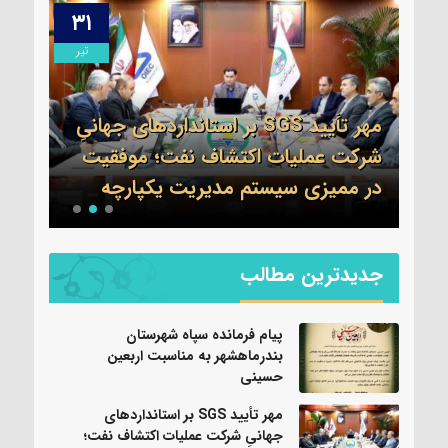
۳۱
۱۳
مرداد
تیر
مهر تأیید SGS بر استانداردهای جهانیِ
اطلا
شرکت عملیات اکتشاف نفت؛ موفقیت
جم 
نی
در ممیزی سیستم مدیریت یکپارچه
واحد
جدیدترین مطالب
پیام فرمانده سپاه شهرستان
بندرماهشهر به مناسبت اربعین
حسینی
مهر تأیید SGS بر استانداردهای
جهانیِ شرکت عملیات اکتشاف نفت؛