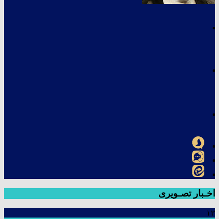
اخـبار تصـویری
۱۳