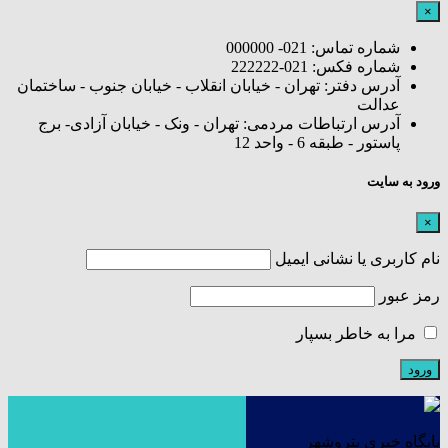
×
شماره تماس: 021- 000000
شماره فکس: 021-222222
آدرس دفتر: تهران - خیابان انقلاب - خیابان جنوب - ساختمان
عدالت
آدرس ارتباطات مردمی: تهران - ونک - خیابان آزادی- برج
پاستور - طبقه 6 - واحد 12
ورود به سایت
×
نام کاربری یا نشانی ایمیل
رمز عبور
مرا به خاطر بسپار
پایگاه خبری پتروشهر