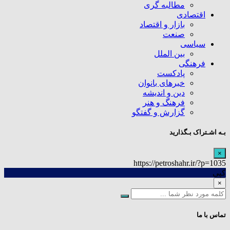
مطالبه گری
اقتصادی
بازار و اقتصاد
صنعت
سیاسی
بین الملل
فرهنگی
پادکست
خبرهای بانوان
دین و اندیشه
فرهنگ و هنر
گزارش و گفتگو
بـه اشـتراک بـگذارید
×
https://petroshahr.ir/?p=1035
کپی
×
تماس با ما