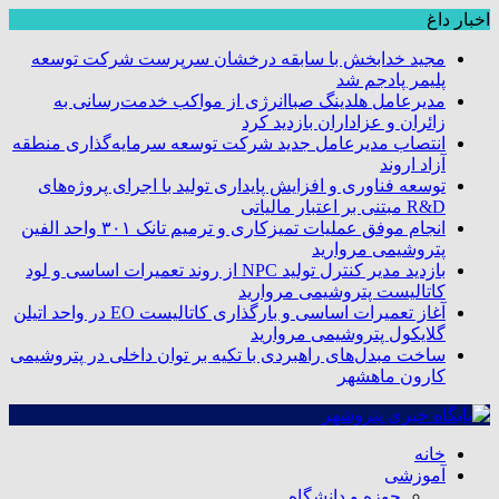
اخبار داغ
مجید خدابخش با سابقه درخشان سرپرست شرکت توسعه
پلیمر پادجم شد
مدیرعامل هلدینگ صباانرژی از مواکب خدمت‌رسانی به
زائران و عزاداران بازدید کرد
انتصاب مدیرعامل جدید شرکت توسعه سرمایه‌گذاری منطقه
آزاد اروند
توسعه فناوری و افزایش پایداری تولید با اجرای پروژه‌های
R&D مبتنی بر اعتبار مالیاتی
انجام موفق عملیات تمیزکاری و ترمیم تانک ۳۰۱ واحد الفین
پتروشیمی مروارید
بازدید مدیر کنترل تولید NPC از روند تعمیرات اساسی و لود
کاتالیست پتروشیمی مروارید
آغاز تعمیرات اساسی و بارگذاری کاتالیست EO در واحد اتیلن
گلایکول پتروشیمی مروارید
ساخت مبدل‌های راهبردی با تکیه بر توان داخلی در پتروشیمی
کارون ماهشهر
خانه
آموزشی
حوزه و دانشگاه