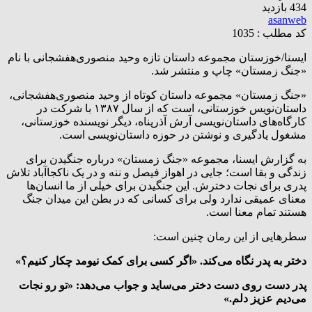
434 بازدید
asanweb
کد مطلب : 1035
ایسنا/خوزستان
مجموعه داستان تازه‌ وحید منصوری‌هفشجانی با نام
«جنگ زمستان» چاپ و منتشر شد.
«جنگ زمستان» مجموعه داستان کوتاه از وحید منصوری‌هفشجانی،
داستان‌نویس خوزستانی، است که از سال ۱۳۸۷ با شرکت در
کارگاه‌های داستان‌نویسی آرش آذرپناه، دیگر نویسنده خوزستانی،
مشغول یادگیری و نوشتن در حوزه داستان‌نویسی است.
به گزارش ایسنا، مجموعه «جنگ زمستان» درباره جنگیدن برای
زندگی و بقا است؛ جایی در اهواز فیصل و ننه و در یک ناکجاآباد تلاش
پدری برای نجات دخترش. این جنگیدن برای خیلی از ما انسان‌ها
معنای عمیقی ندارد ولی برای کسانی که در بطن این میدان جنگ
هستند تمام معنا است.
سطرهایی از این رمان چنین است:
دختر به پدر نگاه می‌کند. «اگر کسی برای کمک نیومد چکار کنیم؟»
پدر دست روی دست دختر می‌ساید و جواب می‌دهد: «تو رو نجات
می‌دیم عزیز دلم.»