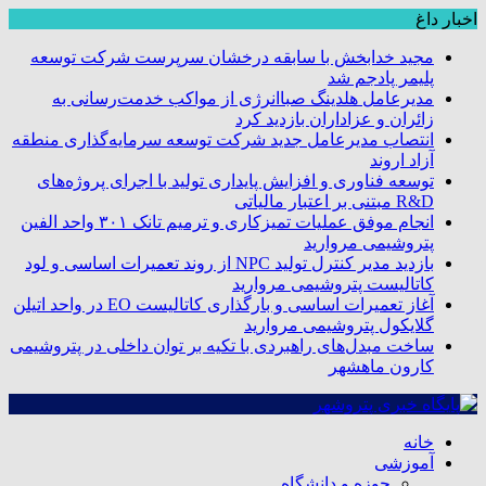
اخبار داغ
مجید خدابخش با سابقه درخشان سرپرست شرکت توسعه
پلیمر پادجم شد
مدیرعامل هلدینگ صباانرژی از مواکب خدمت‌رسانی به
زائران و عزاداران بازدید کرد
انتصاب مدیرعامل جدید شرکت توسعه سرمایه‌گذاری منطقه
آزاد اروند
توسعه فناوری و افزایش پایداری تولید با اجرای پروژه‌های
R&D مبتنی بر اعتبار مالیاتی
انجام موفق عملیات تمیزکاری و ترمیم تانک ۳۰۱ واحد الفین
پتروشیمی مروارید
بازدید مدیر کنترل تولید NPC از روند تعمیرات اساسی و لود
کاتالیست پتروشیمی مروارید
آغاز تعمیرات اساسی و بارگذاری کاتالیست EO در واحد اتیلن
گلایکول پتروشیمی مروارید
ساخت مبدل‌های راهبردی با تکیه بر توان داخلی در پتروشیمی
کارون ماهشهر
خانه
آموزشی
حوزه و دانشگاه