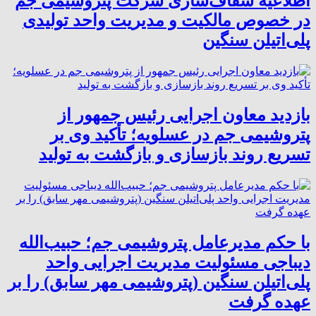
اطلاعیه شفاف‌سازی شرکت پتروشیمی جم
در خصوص مالکیت و مدیریت واحد تولیدی
پلی‌اتیلن سنگین
بازدید معاون اجرایی رئیس جمهور از
پتروشیمی جم در عسلویه؛ تأکید وی بر
تسریع روند بازسازی و بازگشت به تولید
با حکم مدیرعامل پتروشیمی جم؛ حبیب‌الله
دیباجی مسئولیت مدیریت اجرایی واحد
پلی‌اتیلن سنگین (پتروشیمی مهر سابق) را بر
عهده گرفت