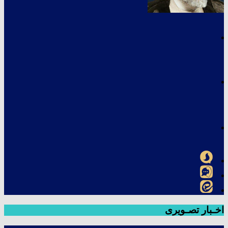
اخـبار تصـویری