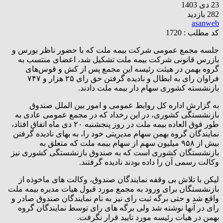
23 دی 1403
282 بازدید
asanweb
کد مطلب : 1720
جلسه مجمع عمومی شرکت بیمه ملت که با حضور ناظر بورس و
بازرس قانونی شرکت بیمه ملت تشکیل شد، اعضای منتسب به
گروه بهمن در هیئت رئیسه این مجمع پس از کش و قوس‌های
فراوان رای به ابطال و نادیده گرفتن حق رای ۲۵ هزار و ۷۴۷
بازنشسته کشوری سهام دار بیمه ملت دادند.
به گزارش اداره کل روابط عمومی و امور بین الملل صندوق
بازنشستگی کشوری، در این رخداد که در مجمع عمومی عادی به
طور فوق العاده بیمه ملت در روز پنجشنبه ۲۰ دی ماه اتفاق افتاد،
نمایندگان گروه بهمن سهام مدیریتی خود را، به بهای نادیده گرفتن
بیش از ۹۵۸ میلیون سهم از سهام بیمه ملت که متعلق به
بازنشستگان کشوری است که به صندوق بازنشستگی کشوری نیز
وکالت رسمی آن را داده بودند نادیده گرفتند.
لیکن با تلاش بی وقفه نمایندگان صندوق، وکالت های ماخوذه از
بازنشستگان برای ورود به مجمع مورد قبول هیات مدیره بیمه ملت
واقع شد و حتی برگه ثبت رای نیز به نام نمایندگان صندوق صادر و
رای در آنها نوشته شد ولی برگه های رای توسط نمایندگان گروه
بهمن در هیات رئیسه مورد تایید قرار نگرفت.