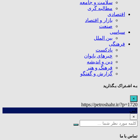
سلامت و جامعه
مطالبه گری
اقتصادی
بازار و اقتصاد
صنعت
سیاسی
بین الملل
فرهنگی
پادکست
خبرهای بانوان
دین و اندیشه
فرهنگ و هنر
گزارش و گفتگو
بـه اشـتراک بـگذارید
×
https://petroshahr.ir/?p=1720
کپی
×
تماس با ما