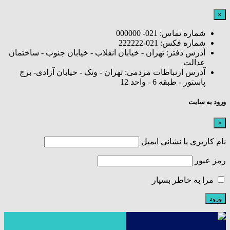
×
شماره تماس: 021- 000000
شماره فکس: 021-222222
آدرس دفتر: تهران - خیابان انقلاب - خیابان جنوب - ساختمان
عدالت
آدرس ارتباطات مردمی: تهران - ونک - خیابان آزادی- برج
پاستور - طبقه 6 - واحد 12
ورود به سایت
×
نام کاربری یا نشانی ایمیل
رمز عبور
مرا به خاطر بسپار