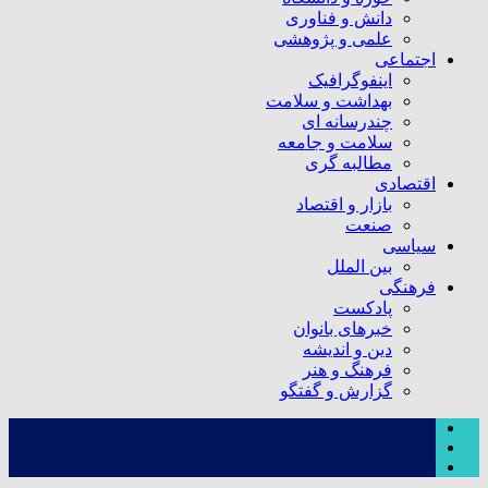
دانش و فناوری
علمی و پژوهشی
اجتماعی
اینفوگرافیک
بهداشت و سلامت
چندرسانه ای
سلامت و جامعه
مطالبه گری
اقتصادی
بازار و اقتصاد
صنعت
سیاسی
بین الملل
فرهنگی
پادکست
خبرهای بانوان
دین و اندیشه
فرهنگ و هنر
گزارش و گفتگو