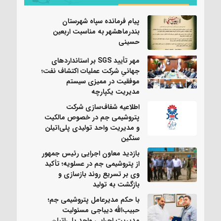
پیام فرمانده سپاه شهرستان
بندرماهشهر به مناسبت اربعین
حسینی
مهر تأیید SGS بر استانداردهای
جهانیِ شرکت عملیات اکتشاف نفت؛
موفقیت در ممیزی سیستم
مدیریت یکپارچه
اطلاعیه شفاف‌سازی شرکت
پتروشیمی جم در خصوص مالکیت
و مدیریت واحد تولیدی پلی‌اتیلن
سنگین
بازدید معاون اجرایی رئیس جمهور
از پتروشیمی جم در عسلویه؛ تأکید
وی بر تسریع روند بازسازی و
بازگشت به تولید
با حکم مدیرعامل پتروشیمی جم؛
حبیب‌الله دیباجی مسئولیت
مدیریت اجرایی واحد پلی‌اتیلن