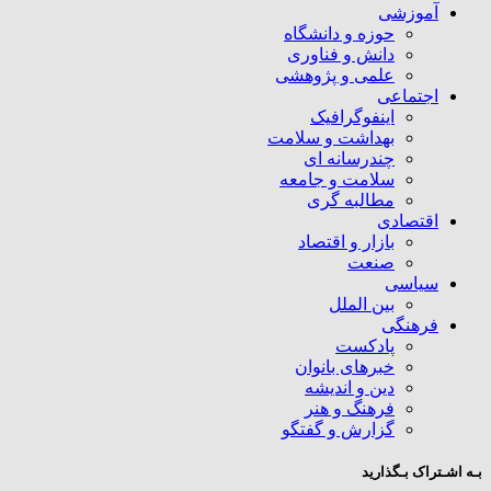
آموزشی
حوزه و دانشگاه
دانش و فناوری
علمی و پژوهشی
اجتماعی
اینفوگرافیک
بهداشت و سلامت
چندرسانه ای
سلامت و جامعه
مطالبه گری
اقتصادی
بازار و اقتصاد
صنعت
سیاسی
بین الملل
فرهنگی
پادکست
خبرهای بانوان
دین و اندیشه
فرهنگ و هنر
گزارش و گفتگو
بـه اشـتراک بـگذارید