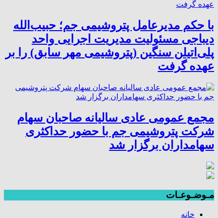
با حکم مدیرعامل پتروشیمی جم؛ حبیب‌الله
دیباجی مسئولیت مدیریت اجرایی واحد
پلی‌اتیلن سنگین (پتروشیمی مهر سابق) را بر
عهده گرفت
مجمع عمومی عادی سالیانه صاحبان سهام
شرکت پتروشیمی جم با حضور حداکثری
سهامداران برگزار شد
مـوضـوعـات
خانه