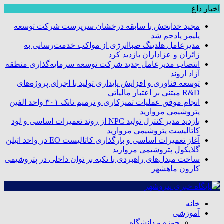
اخبار داغ
مجید خدابخش با سابقه درخشان سرپرست شرکت توسعه
پلیمر پادجم شد
مدیرعامل هلدینگ صباانرژی از مواکب خدمت‌رسانی به
زائران و عزاداران بازدید کرد
انتصاب مدیرعامل جدید شرکت توسعه سرمایه‌گذاری منطقه
آزاد اروند
توسعه فناوری و افزایش پایداری تولید با اجرای پروژه‌های
R&D مبتنی بر اعتبار مالیاتی
انجام موفق عملیات تمیزکاری و ترمیم تانک ۳۰۱ واحد الفین
پتروشیمی مروارید
بازدید مدیر کنترل تولید NPC از روند تعمیرات اساسی و لود
کاتالیست پتروشیمی مروارید
آغاز تعمیرات اساسی و بارگذاری کاتالیست EO در واحد اتیلن
گلایکول پتروشیمی مروارید
ساخت مبدل‌های راهبردی با تکیه بر توان داخلی در پتروشیمی
کارون ماهشهر
خانه
آموزشی
حوزه و دانشگاه