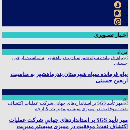
اخـبار تصـویری
۱۳
مرداد
پیام فرمانده سپاه شهرستان بندرماهشهر به مناسبت
اربعین حسینی
۳۱
تیر
مهر تأیید SGS بر استانداردهای جهانیِ شرکت عملیات
اکتشاف نفت؛ موفقیت در ممیزی سیستم مدیریت