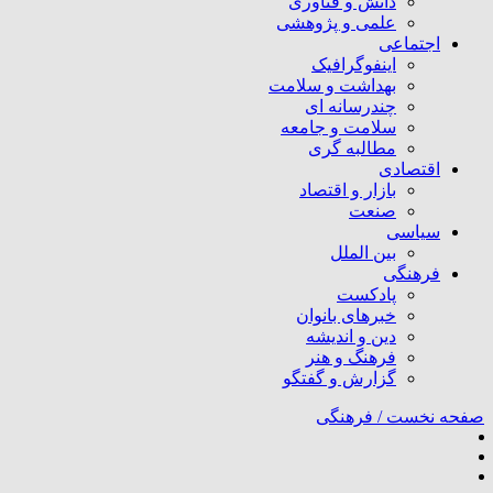
دانش و فناوری
علمی و پژوهشی
اجتماعی
اینفوگرافیک
بهداشت و سلامت
چندرسانه ای
سلامت و جامعه
مطالبه گری
اقتصادی
بازار و اقتصاد
صنعت
سیاسی
بین الملل
فرهنگی
پادکست
خبرهای بانوان
دین و اندیشه
فرهنگ و هنر
گزارش و گفتگو
صفحه نخست /
فرهنگی