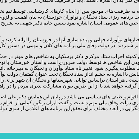
ملی به آن اشاره داشتند، باید از ظرفیت نخبگان در مسیر تعالی و ر
جه به ظرفیت های موجود پس از انجام کارهای کارشناسی توسط تیم نخب
امه ریزی ستاد نخبگان و نوآوران خوزستان به بیان اهمیت و لزوم توجه 
خص های عمومی استان اشاره نمود سپس خانم دکتر شهنی به تشریح ظر
های نوآورانه جهانی و پیاده سازی آنها در خوزستان را ارائه کردند و 
بر شمردند. در دولت وفاق ملی برنامه های کلان و مهمی در دستور کا
یته احزاب ستاد مرکزی دکتر پزشکیان به شاخص های موثر در حمکرا
مودن این شاخص ها توسط دولت ضروری است و استان خوزستان با توجه ب
طلوب پیگیری شود. تغییر نام ستاد نوآوران و نخبگان به دبیرخانه د
ایش با اشاره به چشم انداز ستاد نخبگان تحت عنوان گفتمان دولت نوآو
سنجی هر استان براساس توانایی شهرستانها و نخبگان آن شهر برای را
 گرفته خواهد شد تا از این طریق بتوان مشارکت پذیری مردم را در را
ه اقوام و طیف های سیاسی می باشد در پایان این همایش دکتر علی اص
ی دولت وفاق ملی مهم دانست و گفت: ایران رنگین کمانی از اقوام را 
گرایی در ابعاد مختلف برای تحقق این برنامه های اعلامی از سوی دول