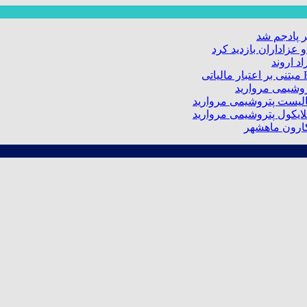
 پادجم شد
عزاداران بازدید کرد
د اروند
کارون ماهشهر