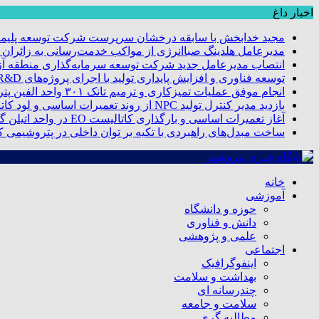
اخبار داغ
مجید خدابخش با سابقه درخشان سرپرست شرکت توسعه پلیمر
مدیرعامل هلدینگ صباانرژی از مواکب خدمت‌رسانی به زائران و 
انتصاب مدیرعامل جدید شرکت توسعه سرمایه‌گذاری منطقه آزا
توسعه فناوری و افزایش پایداری تولید با اجرای پروژه‌های R&D مبتنی بر اعتبار مالیاتی
انجام موفق عملیات تمیزکاری و ترمیم تانک ۳۰۱ واحد الفین پتروشیمی مروارید
بازدید مدیر کنترل تولید NPC از روند تعمیرات اساسی و لود کاتالیست پتروشیمی مروارید
آغاز تعمیرات اساسی و بارگذاری کاتالیست EO در واحد اتیلن گلایکول پتروشیمی مروارید
ساخت مبدل‌های راهبردی با تکیه بر توان داخلی در پتروشیمی 
خانه
آموزشی
حوزه و دانشگاه
دانش و فناوری
علمی و پژوهشی
اجتماعی
اینفوگرافیک
بهداشت و سلامت
چندرسانه ای
سلامت و جامعه
مطالبه گری