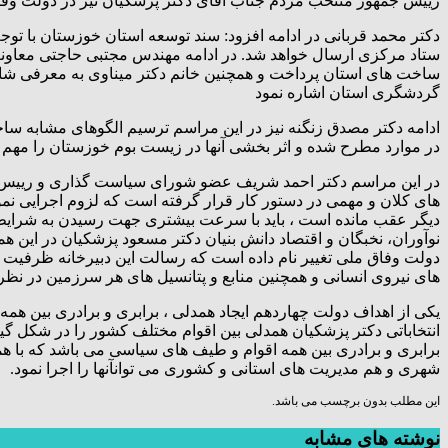
رییس جمهور منتخب مردم جناب آقای دکتر پزشکیان نیز در دولت وفاق 
دکتر محمد قربانی در ادامه افزود: سند توسعه استان خوزستان با تو
ستاد مرکزی ارسال خواهد شد. در ادامه مهندس مجتبی حاجتی معاونت برن
ساخت های استان پرداخت و همچنین خانم دکتر میناوی به معرفی شا
گردشگری استان اشاره نمود
ادامه دکتر مصدق زنگنه نیز در این مراسم ترسیم الگوهای مشابه ساختار
در موارد مطرح شده و اثر بخشی آنها در زیست بوم خوزستان را مهم 
در این مراسم دکتر احمد شریف عضو شورای سیاست گذاری و رییس کم
های کلان و مهمی در دستور کار قرار گرفته است که لزوم اجرایی ن
دیگر عقب مانده است ، باید با سرعت بیشتری جهت رسیدن به شرایط م
نوآوران، نخبگان و اقتصاد دانش بنیان دکتر مسعود پزشکیان در این هم
دولت وفاق ملی تغییر نام داده است که رسالت این دبیرخانه ظرفیت 
های نیروی انسانی و همچنین منابع و پتانسیل های هر سرزمین در نظر
یکی از اهداف دولت چهاردهم ایجاد همدلی ، برابری و برادری بین هم
انتخاباتی دکتر پزشکیان همدلی بین اقوام مختلف کشور را در شکل گیر
برابری و برادری بین همه اقوام و طیف های سیاسی می باشد که با هم
شهری و هم مدیریت های استانی و کشوری می توانآنها را اجرا نمود.
این مطلب بدون برچسب می باشد.
نوشته های مشابه