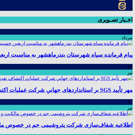
اخـبار تصـویری
۱۳
مرداد
پیام فرمانده سپاه شهرستان بندرماهشهر به مناسبت اربع
۳۱
تیر
مهر تأیید SGS بر استانداردهای جهانیِ شرکت عملیات اکتشاف نفت؛ موفقیت در ممیزی سیستم مدیریت یکپارچه
۳۰
تیر
اطلاعیه شفاف‌سازی شرکت پتروشیمی جم در خصوص مالکیت