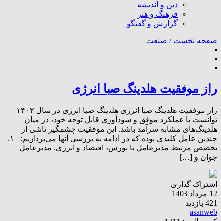
دین و اندیشه
فرهنگ و هنر
گزارش و گفتگو
صفحه نخست /
صنعت
راز موفقیت هلدینگ صبا انرژی
راز موفقیت هلدینگ صبا انرژی هلدینگ صیا انرژی در سال ۱۴۰۲
توانست با عملکرد موفق و سودآوری قابل توجه خود، در میان
هلدینگ‌های مشابه سرآمد باشد. این موفقیت چشمگیر ناشی از
چندین عامل کلیدی بوده که در ادامه به بررسی آنها می‌پردازیم: ۱.
تخصص مرتبط مدیرعامل با بورس، اقتصاد و انرژی: مدیرعامل
جوان و […]
اشتراک گذاری
12 مرداد 1403
421 بازدید
asanweb