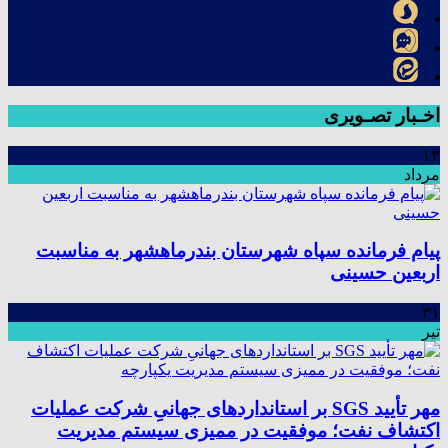
اخـبار تصـویری
۱۳
مرداد
پیام فرمانده سپاه شهرستان بندرماهشهر به مناسبت
اربعین حسینی
۳۱
تیر
مهر تأیید SGS بر استانداردهای جهانیِ شرکت عملیات
اکتشاف نفت؛ موفقیت در ممیزی سیستم مدیریت