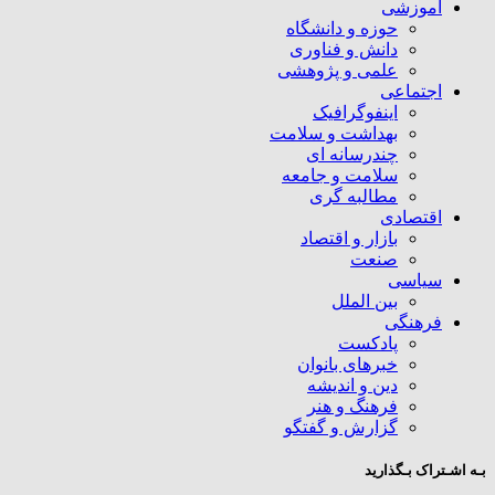
آموزشی
حوزه و دانشگاه
دانش و فناوری
علمی و پژوهشی
اجتماعی
اینفوگرافیک
بهداشت و سلامت
چندرسانه ای
سلامت و جامعه
مطالبه گری
اقتصادی
بازار و اقتصاد
صنعت
سیاسی
بین الملل
فرهنگی
پادکست
خبرهای بانوان
دین و اندیشه
فرهنگ و هنر
گزارش و گفتگو
بـه اشـتراک بـگذارید