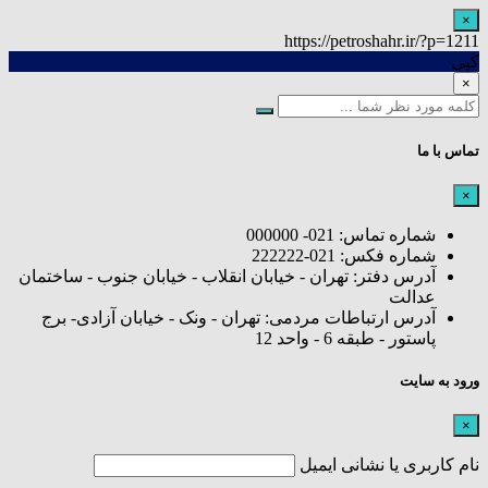
×
https://petroshahr.ir/?p=1211
کپی
×
تماس با ما
×
شماره تماس: 021- 000000
شماره فکس: 021-222222
آدرس دفتر: تهران - خیابان انقلاب - خیابان جنوب - ساختمان
عدالت
آدرس ارتباطات مردمی: تهران - ونک - خیابان آزادی- برج
پاستور - طبقه 6 - واحد 12
ورود به سایت
×
نام کاربری یا نشانی ایمیل