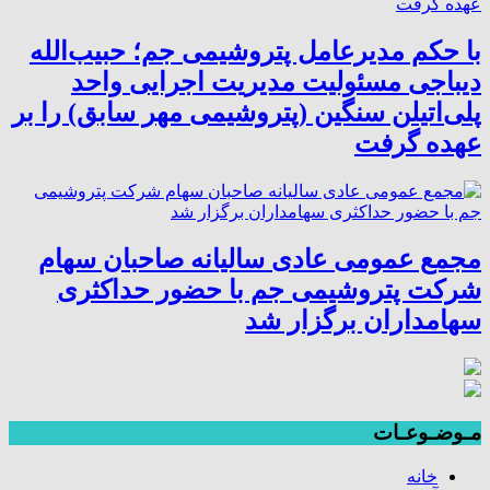
با حکم مدیرعامل پتروشیمی جم؛ حبیب‌الله
دیباجی مسئولیت مدیریت اجرایی واحد
پلی‌اتیلن سنگین (پتروشیمی مهر سابق) را بر
عهده گرفت
مجمع عمومی عادی سالیانه صاحبان سهام
شرکت پتروشیمی جم با حضور حداکثری
سهامداران برگزار شد
مـوضـوعـات
خانه