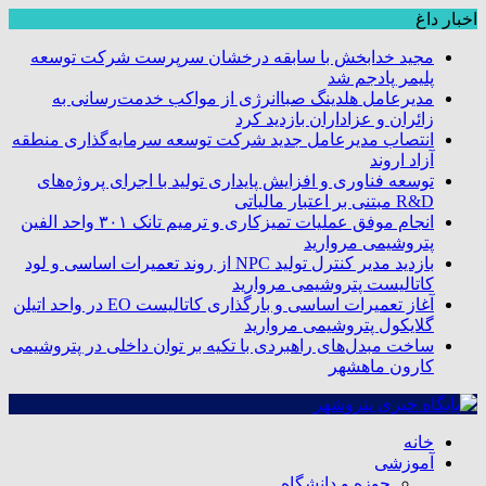
اخبار داغ
مجید خدابخش با سابقه درخشان سرپرست شرکت توسعه
پلیمر پادجم شد
مدیرعامل هلدینگ صباانرژی از مواکب خدمت‌رسانی به
زائران و عزاداران بازدید کرد
انتصاب مدیرعامل جدید شرکت توسعه سرمایه‌گذاری منطقه
آزاد اروند
توسعه فناوری و افزایش پایداری تولید با اجرای پروژه‌های
R&D مبتنی بر اعتبار مالیاتی
انجام موفق عملیات تمیزکاری و ترمیم تانک ۳۰۱ واحد الفین
پتروشیمی مروارید
بازدید مدیر کنترل تولید NPC از روند تعمیرات اساسی و لود
کاتالیست پتروشیمی مروارید
آغاز تعمیرات اساسی و بارگذاری کاتالیست EO در واحد اتیلن
گلایکول پتروشیمی مروارید
ساخت مبدل‌های راهبردی با تکیه بر توان داخلی در پتروشیمی
کارون ماهشهر
خانه
آموزشی
حوزه و دانشگاه