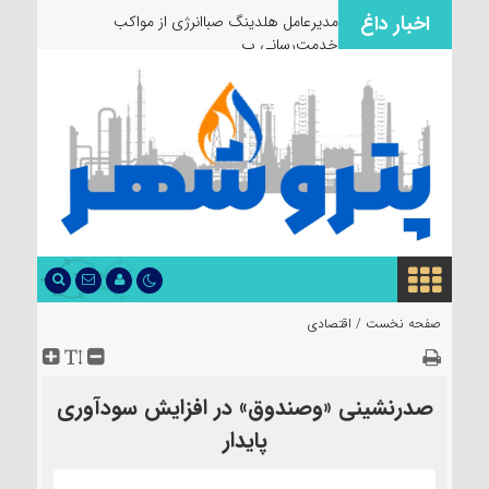
اخبار داغ
مدیرعامل هلدینگ صباانرژی از مواکب
خدمت‌رسانی به زائران
صفحه نخست /
اقتصادی
صدرنشینی «وصندوق» در افزایش سودآوری
پایدار