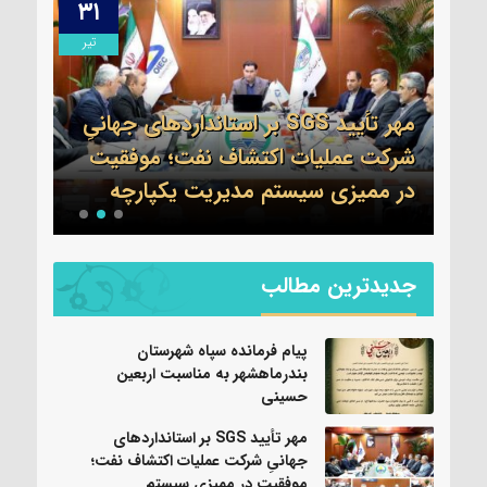
۳۱
۱۳
مرداد
تیر
مهر تأیید SGS بر استانداردهای جهانیِ
اطلا
شرکت عملیات اکتشاف نفت؛ موفقیت
جم 
نی
در ممیزی سیستم مدیریت یکپارچه
واحد
جدیدترین مطالب
پیام فرمانده سپاه شهرستان
بندرماهشهر به مناسبت اربعین
حسینی
مهر تأیید SGS بر استانداردهای
جهانیِ شرکت عملیات اکتشاف نفت؛
موفقیت در ممیزی سیستم