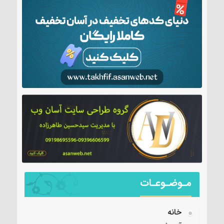
مـوضـوعـات
خانه