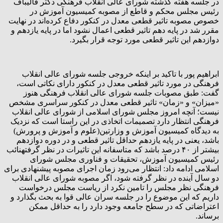
در جلسه هفته گذشته شورای عالی انقلاب فرهنگی دکتر قالیباف
رئیس مجلس محکم و قاطع از مصوبه کمیسیون آموزش در
خصوص مصوبه تاثیر قطعی معدل در کنکور دفاع کرده‌اند در نهایت
مقرر شد در پایه دهم تاثیر قطعی اعمال نشود اما در پایه یازدهم و
دوازدهم این تاثیر قطعی مورد توجه قرار بگیرد.
ابراهیم پور با تاکید بر اینکه خروجی جلسه شورای عالی انقلاب
فرهنگی در مورد تاثیر قطعی معدل در کنکور دارای نکاتی است،
گفت: طبق مصوبات جلسه شورای عالی انقلاب فرهنگی هنوز
«میزان» و «زمان» تاثیر قطعی معدل در کنکور سراسری مشخص
نیست؛ آنچه امروز مجلس شورای اسلامی از شورای عالی انقلاب
فرهنگی انتظار دارد تصمیمات اتخاذی در این راستا است که نزدیک
به دیدگاه کمیسیون آموزش و وزارتین(علوم و آموزش و پرورش)
باشد، یعنی در پایه یازدهم حداقل تاثیر قطعی و در دوره دوازدهم
بیشتر از ۴۰ درصد باشد که متاسفانه این تاثیرات در نظر گرفتهنائب
رئیس کمیسیون آموزش، تحقیقات و فناوری مجلس شورای
اسلامی ادامه داد: انتظار می‌رود زمان اجرای مصوبه پیشنهادی برای
دو سال آینده در نظر گرفته شود، اگر مصوبه شورای عالی انقلاب
فرهنگی نظر مجلس را تامین نکرد از ریاست مجلس درخواست
داریم که این موضوع را در جلسه سران عالی قوا به بحث بگذارد و
اعتراضاتی که در سطح جامعه وجود دارد را به حداقل ممکن
برساند.