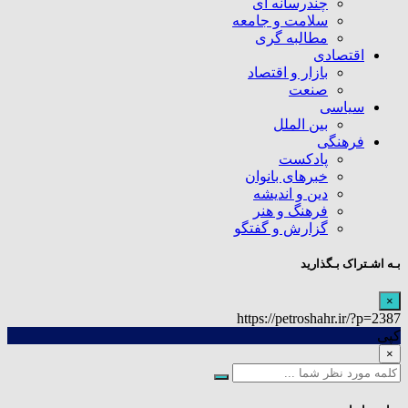
چندرسانه ای
سلامت و جامعه
مطالبه گری
اقتصادی
بازار و اقتصاد
صنعت
سیاسی
بین الملل
فرهنگی
پادکست
خبرهای بانوان
دین و اندیشه
فرهنگ و هنر
گزارش و گفتگو
بـه اشـتراک بـگذارید
×
https://petroshahr.ir/?p=2387
کپی
×