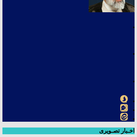
اخـبار تصـویری