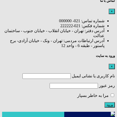
تماس با ما
×
شماره تماس: 021- 000000
شماره فکس: 021-222222
آدرس دفتر: تهران - خیابان انقلاب - خیابان جنوب - ساختمان
عدالت
آدرس ارتباطات مردمی: تهران - ونک - خیابان آزادی- برج
پاستور - طبقه 6 - واحد 12
ورود به سایت
×
نام کاربری یا نشانی ایمیل
رمز عبور
مرا به خاطر بسپار