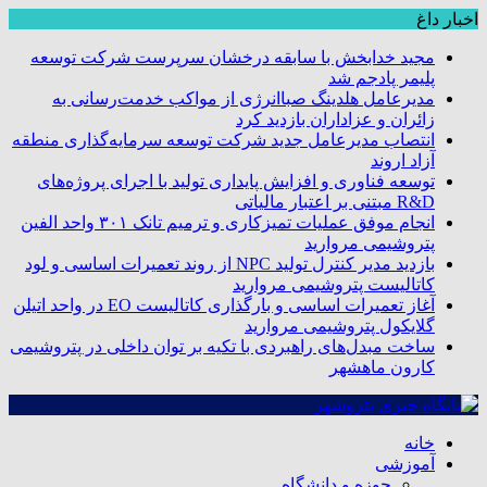
اخبار داغ
مجید خدابخش با سابقه درخشان سرپرست شرکت توسعه
پلیمر پادجم شد
مدیرعامل هلدینگ صباانرژی از مواکب خدمت‌رسانی به
زائران و عزاداران بازدید کرد
انتصاب مدیرعامل جدید شرکت توسعه سرمایه‌گذاری منطقه
آزاد اروند
توسعه فناوری و افزایش پایداری تولید با اجرای پروژه‌های
R&D مبتنی بر اعتبار مالیاتی
انجام موفق عملیات تمیزکاری و ترمیم تانک ۳۰۱ واحد الفین
پتروشیمی مروارید
بازدید مدیر کنترل تولید NPC از روند تعمیرات اساسی و لود
کاتالیست پتروشیمی مروارید
آغاز تعمیرات اساسی و بارگذاری کاتالیست EO در واحد اتیلن
گلایکول پتروشیمی مروارید
ساخت مبدل‌های راهبردی با تکیه بر توان داخلی در پتروشیمی
کارون ماهشهر
خانه
آموزشی
حوزه و دانشگاه