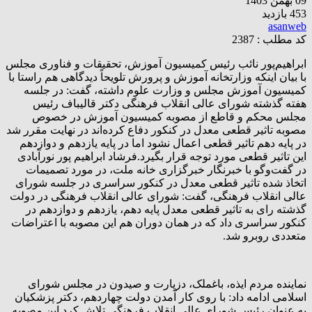
09 بهمن 1403
453 بازدید
asanweb
کد مطلب : 2387
ابراهیم‌پور نائب رئیس کمیسیون آموزش، تحقیقات و فناوری مجلس
با بیان اینکه وزارتخانه آموزش و پرورش تلویحاً دیدگاهی هم راستا با
کمیسیون آموزش مجلس و وزارت علوم داشته، گفت: در جلسه
هفته گذشته شورای عالی انقلاب فرهنگی دکتر قالیباف رئیس
مجلس محکم و قاطع از مصوبه کمیسیون آموزش در خصوص
مصوبه تاثیر قطعی معدل در کنکور دفاع کرده‌اند در نهایت مقرر شد
در پایه دهم تاثیر قطعی اعمال نشود اما در پایه یازدهم و دوازدهم
این تاثیر قطعی مورد توجه قرار بگیرد.فرشاد ابراهیم پور نورآبادی
در گفت‌وگو با خبرنگار خبرگزاری خانه ملت، در مورد تصمیمات
اتخاذ شده تاثیر قطعی معدل در کنکور سراسری در جلسه شورای
عالی انقلاب فرهنگی، گفت: شورای عالی انقلاب فرهنگی در دولت
گذشته رای به تاثیر قطعی معدل پایه دهم، یازدهم و دوازدهم در
کنکور سراسری داد که در همان دوران هم این مصوبه با اعتراضات
متعددی روبرو شد.
نماینده مردم ایذه، باغملک، دزپارت و صیدون در مجلس شورای
اسلامی ادامه داد: با روی کار آمدن دولت چهاردهم، دکتر پزشکیان
به عنوان رئیس شورای عالی انقلاب فرهنگی تلاش کرد این مصوبه