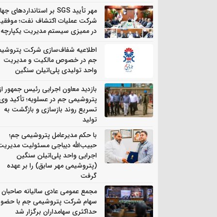
مهر تأیید SGS بر استانداردهای جه
شرکت عملیات اکتشاف نفت؛ موفقی
در ممیزی سیستم مدیریت یکپارچه
اطلاعیه شفاف‌سازی شرکت پتروشی
جم در خصوص مالکیت و مدیریت
واحد تولیدی پلی‌اتیلن سنگین
بازدید معاون اجرایی رئیس جمهور از
پتروشیمی جم در عسلویه؛ تأکید وی 
تسریع روند بازسازی و بازگشت به
تولید
با حکم مدیرعامل پتروشیمی جم؛
حبیب‌الله دیباجی مسئولیت مدیریت
اجرایی واحد پلی‌اتیلن سنگین
(پتروشیمی مهر سابق) را بر عهده
گرفت
مجمع عمومی عادی سالیانه صاحبان
سهام شرکت پتروشیمی جم با حضور
حداکثری سهامداران برگزار شد