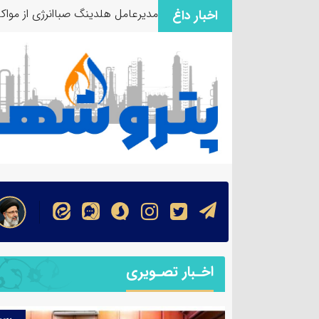
مدیرعامل هلدینگ صباانرژی از مواک
اخبار داغ
اخـبار تصـویری