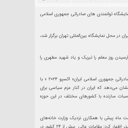
۱۳
مرداد
یشگاه توانمندی های صادراتی جمهوری اسلامی
ن در محل نمایشگاه بین‌المللی تهران برگزار شد،
مهر تأیید SGS ب
یدن روز معلم را تبریک و یاد شهید مطهری را
نده سپاه شهرستان بندرماهشهر
شرکت عملیات اکتشاف ن
ت اربعین حسینی
ممیزی سیستم مدیریت ی
وی با اشاره به برگزاری ششمین نمایشگاه توانمندی‌های صادراتی جمهوری اسلامی ایران« اکسپو ۲۰۲۴ » با
شان می‌دهد که ایران در کنار عزم سیاسی برای
سبات سازنده با کشورهای مختلف در این حوزه
هفت ماه پیش با همکاری نزدیک وزارت خانه‌های
صمت و خارجه و همچنین سازمان توسعه و تجارت زده شد، اظهار کرد: مقامات عالی بیش از ۲۴ کشور در