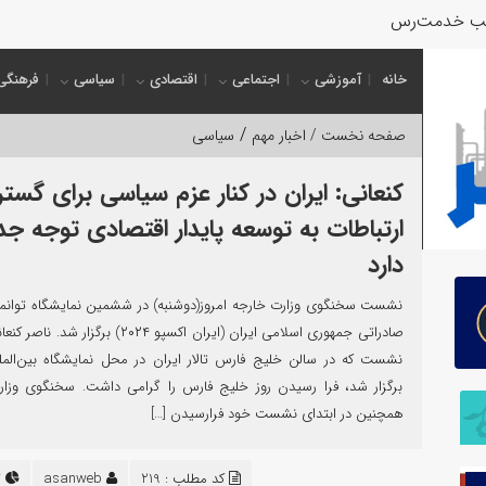
ب خدمت‌رسانی به زائران
خانه
آموزشی
اجتماعی
اقتصادی
سیاسی
فرهنگی
/
صفحه نخست /
اخبار مهم
سیاسی
کنعانی: ایران در کنار عزم سیاسی برای گس
ارتباطات به توسعه پایدار اقتصادی توجه ج
دارد
نشست سخنگوی وزارت خارجه امروز(دوشنبه) در ششمین نمایشگاه توانم
صادراتی جمهوری اسلامی ایران (ایران اکسپو ۲۰۲۴) برگزار
نشست که در سالن خلیج فارس تالار ایران در محل نمایشگاه بین‌المل
برگزار شد، فرا رسیدن روز خلیج فارس را گرامی داشت. سخنگوی وزار
همچنین در ابتدای نشست خود فرارسیدن […]
کد مطلب : 219
asanweb
487 بازدید