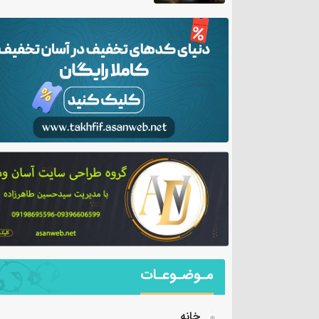
مـوضـوعـات
خانه