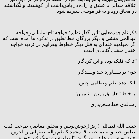
علاقه مندانی با عشق و اراده در پاس‌داشت آن کوشیدند و نگذاشتند
در محاق رود و به فراموشی سپرده شود.
ذکر نام چهره‌هایی تاثیر گذار نظیر؛ خواجه تاج سلمانی، خواجه
عبدالحی منشی و دیگر بزرگان خط تعلیق در تذکره ها آمده است که
اگر بخواهیم قله ای به قلل دیگر خطوط بیفزاییم بی تردید خواجه
اختیار منشی گنابادی است؛
“تا که فلـک بوده و این کردگار
چون تو نیـــاورد خـداونـــدگار
تا که دهد نظم و نظامی چنین
بر خـط تـعلیــق وزین و ثـمیـن”
رساله‌ی خط سخن‌دری
حبیب الله فضائلی (رض) خوش‌نویس و محقق معاصر، صاحب کتب
اطلس خط و تعلیم خط، آقا محمد کاظم واله اصفهانی را آخرین
تعلیق نویس می‌داند و می‌گوید: “او با نوشتن سنگ قبر خود به