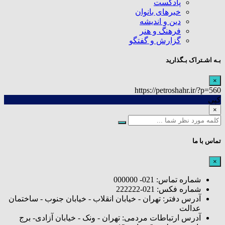
پادکست
خبرهای بانوان
دین و اندیشه
فرهنگ و هنر
گزارش و گفتگو
بـه اشـتراک بـگذارید
×
https://petroshahr.ir/?p=560
کپی
×
تماس با ما
×
شماره تماس: 021- 000000
شماره فکس: 021-222222
آدرس دفتر: تهران - خیابان انقلاب - خیابان جنوب - ساختمان
عدالت
آدرس ارتباطات مردمی: تهران - ونک - خیابان آزادی- برج