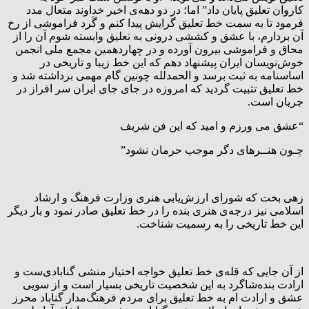
کاروان تعلیق پایان داد” اما؛ در دو دهه‌ی اخیر خداوند متعال مدد
فرمود تا به سمت خط تعلیق گرایش پیدا کنم و گَرد فراموشی از رخ
آن بردارم، با عشق و کششی درونی به تعلیق وابسته شوم آن را از
محاق و فراموشی بیرون آورده و در چهاردهمین مجمع ملی انجمن
خوش‌نویسان ایران پیشنهاد دهم که این خط زیبا و تاریخی در
اساسنامه به ثبت برسد و الحمدلله چونین گام مهمی برداشته شد و
خط تعلیق تثبیت گردید که امروزه در جای جای ایران سر افراز در
جریان است.
“عشق می ورزم و امید که این فن شریف
چـون هنــرهای دگر موجب حرمان نشود”
زهی بخت که شورای ارزش‌یابی هنری وزارت فرهنگ و ارشاد
اسلامی نیز درجه‌ی هنری بنده را در خط تعلیق صادر نمود و بار دیگر
این خط تاریخی را به رسمیت شناخت.
از آن جایی که قله‌ی خط تعلیق خواجه اختیار منشی گنابادی‌ست و
ارادت بنده‌شاگرد به این شخصیت تاریخی بسیار است و از سویی
عشق و ارادت ام به خط تعلیق برای مردم فرهنگ‌مدار گناباد محرز