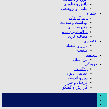
دانش و فناوری
علمی و پژوهشی
اجتماعی
اینفوگرافیک
بهداشت و سلامت
چندرسانه ای
سلامت و جامعه
مطالبه گری
اقتصادی
بازار و اقتصاد
صنعت
سیاسی
بین الملل
فرهنگی
پادکست
خبرهای بانوان
دین و اندیشه
فرهنگ و هنر
گزارش و گفتگو