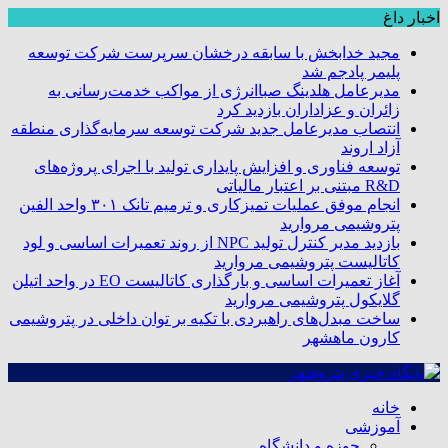
اخبار داغ
مجید خدابخش با سابقه درخشان سرپرست شرکت توسعه
پلیمر پادجم شد
مدیرعامل هلدینگ صباانرژی از مواکب خدمت‌رسانی به
زائران و عزاداران بازدید کرد
انتصاب مدیرعامل جدید شرکت توسعه سرمایه‌گذاری منطقه
آزاد اروند
توسعه فناوری و افزایش پایداری تولید با اجرای پروژه‌های
R&D مبتنی بر اعتبار مالیاتی
انجام موفق عملیات تمیزکاری و ترمیم تانک ۳۰۱ واحد الفین
پتروشیمی مروارید
بازدید مدیر کنترل تولید NPC از روند تعمیرات اساسی و لود
کاتالیست پتروشیمی مروارید
آغاز تعمیرات اساسی و بارگذاری کاتالیست EO در واحد اتیلن
گلایکول پتروشیمی مروارید
ساخت مبدل‌های راهبردی با تکیه بر توان داخلی در پتروشیمی
کارون ماهشهر
خانه
آموزشی
حوزه و دانشگاه