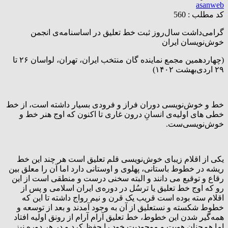
asanweb
کد مطلب : 560
گرامی‌داشت سال‌روز ثبت خط تعلیق در اساسنامه‌ی انجمن
خوش‌نویسان ایران
(چهاردهمین مجمع نماینده گان منتخب ایران، تهران، لواسان ۲۶ تا
۲۹ اردی‌بهشت ۱۴۰۲)
خط و خوش‌نویسی دوران فراز و فرودی بسیار داشته است، از خط
خطی های اولیه‌ی انسانِ درون غاری تا اکنون که اوج هنر خط و
خوش‌نویسی‌ست.
یکی از اقلام زیبای خوش‌نویسی قلم تعلیق است هر چند این خط
ریشه در خطوط باستانی، پهلوی و اوستانی دارد اما آن را معلق بین
رقاع و توقیع می دانند و البته سخنی درست و منطقی است از این
رو که اوج خط تعلیق یا ترسُل در دوره‌ی ایران اسلامی و پس از
اقلام سته بوده است قریب یک قرن و نیم رواج داشته تا این که
خطوط شکسته و نستعلیق از آن به وجود آمدند و بعد از توسعه و
همه‌گیر شدن این خطوط، خط تعلیق آرام آرام از رونق اولیه‌ افتاد
اما هم‌چنان هویت و موجودیت خود را حفظ کرد و در هر دوره نیز