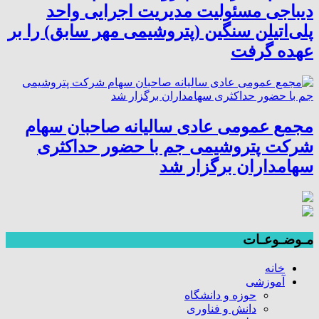
دیباجی مسئولیت مدیریت اجرایی واحد
پلی‌اتیلن سنگین (پتروشیمی مهر سابق) را بر
عهده گرفت
مجمع عمومی عادی سالیانه صاحبان سهام
شرکت پتروشیمی جم با حضور حداکثری
سهامداران برگزار شد
مـوضـوعـات
خانه
آموزشی
حوزه و دانشگاه
دانش و فناوری