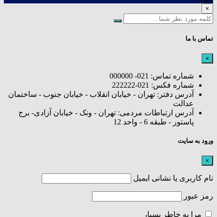
×
تماس با ما
×
شماره تماس: 021- 000000
شماره فکس: 021-222222
آدرس دفتر: تهران - خیابان انقلاب - خیابان جنوب - ساختمان
عدالت
آدرس ارتباطات مردمی: تهران - ونک - خیابان آزادی- برج
پاستور - طبقه 6 - واحد 12
ورود به سایت
×
نام کاربری یا نشانی ایمیل
رمز عبور
مرا به خاطر بسپار