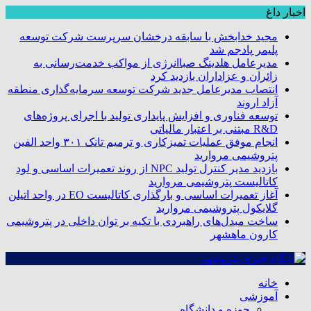
اخبار داغ
مجید خدابخش با سابقه درخشان سرپرست شرکت توسعه
پلیمر پادجم شد
مدیرعامل هلدینگ صباانرژی از مواکب خدمت‌رسانی به
زائران و عزاداران بازدید کرد
انتصاب مدیرعامل جدید شرکت توسعه سرمایه‌گذاری منطقه
آزاد اروند
توسعه فناوری و افزایش پایداری تولید با اجرای پروژه‌های
R&D مبتنی بر اعتبار مالیاتی
انجام موفق عملیات تمیزکاری و ترمیم تانک ۳۰۱ واحد الفین
پتروشیمی مروارید
بازدید مدیر کنترل تولید NPC از روند تعمیرات اساسی و لود
کاتالیست پتروشیمی مروارید
آغاز تعمیرات اساسی و بارگذاری کاتالیست EO در واحد اتیلن
گلایکول پتروشیمی مروارید
ساخت مبدل‌های راهبردی با تکیه بر توان داخلی در پتروشیمی
کارون ماهشهر
خانه
آموزشی
حوزه و دانشگاه