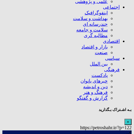
علمی و پژوهشی
اجتماعی
اینفوگرافیک
بهداشت و سلامت
چندرسانه ای
سلامت و جامعه
مطالبه گری
اقتصادی
بازار و اقتصاد
صنعت
سیاسی
بین الملل
فرهنگی
پادکست
خبرهای بانوان
دین و اندیشه
فرهنگ و هنر
گزارش و گفتگو
بـه اشـتراک بـگذارید
×
https://petroshahr.ir/?p=122
کپی