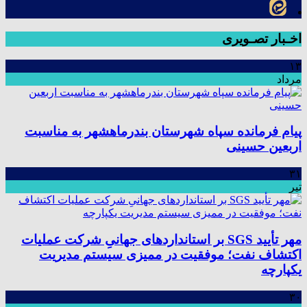
اخـبار تصـویری
۱۳
مرداد
پیام فرمانده سپاه شهرستان بندرماهشهر به مناسبت
اربعین حسینی
۳۱
تیر
مهر تأیید SGS بر استانداردهای جهانیِ شرکت عملیات
اکتشاف نفت؛ موفقیت در ممیزی سیستم مدیریت
یکپارچه
۳۰